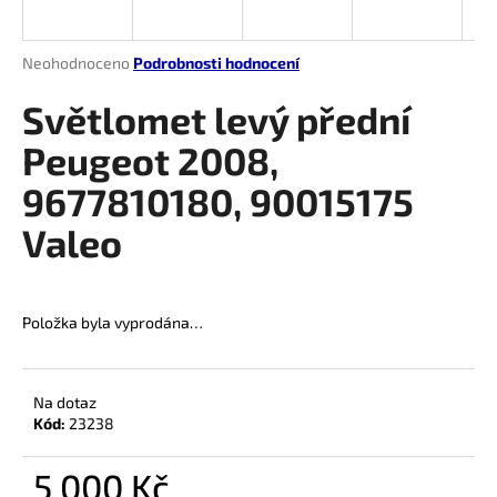
a
j
Průměrné
Neohodnoceno
Podrobnosti hodnocení
í
hodnocení
produktu
Světlomet levý přední
t
je
?
0,0
Peugeot 2008,
z
9677810180, 90015175
5
hvězdiček.
Valeo
HLEDAT
Položka byla vyprodána…
D
o
p
Na dotaz
Kód:
23238
o
r
5 000 Kč
u