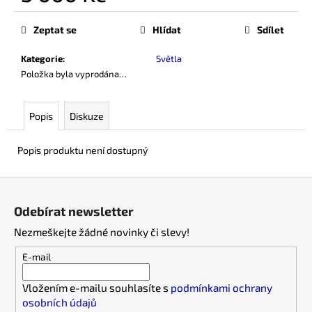
č
Měrná
u
cena:
Zeptat se
Hlídat
Sdílet
j
e
Kategorie
:
Světla
m
Položka byla vyprodána…
e
Popis
Diskuze
Popis produktu není dostupný
Z
á
Odebírat newsletter
p
Nezmeškejte žádné novinky či slevy!
a
t
E-mail
í
Vložením e-mailu souhlasíte s
podmínkami ochrany
osobních údajů