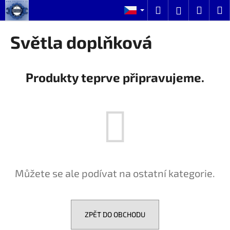
K
Přejít
Hledat
Nákup
M
Přihlášení
na
o
obsah
Zpět
Zpět
košík
š
Světla doplňková
í
C
k
o
Produkty teprve připravujeme.
p
o
t
ř
e
b
u
Můžete se ale podívat na ostatní kategorie.
j
e
t
e
ZPĚT DO OBCHODU
n