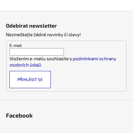
a
Z
j
á
í
Odebírat newsletter
p
t
Nezmeškejte žádné novinky či slevy!
a
?
t
E-mail
í
Vložením e-mailu souhlasíte s
podmínkami ochrany
osobních údajů
HLEDAT
PŘIHLÁSIT SE
D
o
p
o
Facebook
r
u