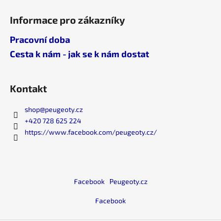
č
u
Informace pro zákazníky
j
e
Pracovní doba
m
Cesta k nám - jak se k nám dostat
e
Kontakt
shop
@
peugeoty.cz
+420 728 625 224
https://www.facebook.com/peugeoty.cz/
Facebook
Peugeoty.cz
Facebook