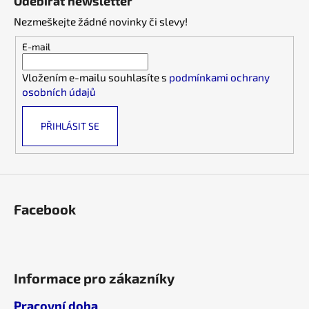
Odebírat newsletter
d
p
a
Nezmeškejte žádné novinky či slevy!
a
c
t
E-mail
í
í
p
Vložením e-mailu souhlasíte s
podmínkami ochrany
r
osobních údajů
v
k
PŘIHLÁSIT SE
y
v
ý
p
i
s
Facebook
u
Informace pro zákazníky
Pracovní doba