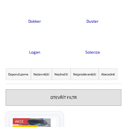
a
j
í
Dokker
Duster
t
?
Logan
Solenza
HLEDAT
Ř
a
Doporučujeme
Nejlevnější
Nejdražší
Nejprodávanější
Abecedně
z
e
D
n
o
OTEVŘÍT FILTR
p
í
o
p
V
r
r
ý
u
AKCE
o