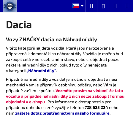
K
Přejít
Hledat
Nákup
M
Přihlášení
na
o
obsah
Zpět
Zpět
košík
š
Dacia
í
C
k
Vozy ZNAČKY dacia na Náhradní díly
o
p
V této kategorii najdete vozidla, která jsou nerozebraná a
připravená k demontáži na náhradní díly. Vozidla je možno buď
o
zakoupit celá v nerozebraném stavu, nebo si objednat pouze
t
některé náhradní díly z nich, pokud tyto díly nenajdete
ř
v kategorii
„Náhradní díly“
.
e
Případné náhradní díly z vozidel je možno si objednat a naši
mechanici Vám je připraví k osobnímu odběru, nebo Vám je
b
případně zašleme poštou.
Vezměte prosím na vědomí, že tato
u
vozidla a případné náhradní díly z nich nelze zakoupit formou
j
objednání v e-shopu.
Pro informace o dostupnosti a pro
případnou dohodu o ceně využijte telefon
728 625 224
nebo
e
nám
zašlete dotaz prostřednictvím našeho formuláře
.
t
e
n