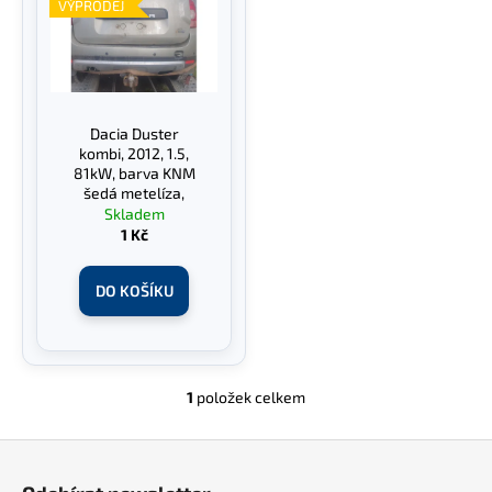
p
č
VÝPRODEJ
d
u
i
u
j
s
e
k
p
m
t
r
e
Dacia Duster
ů
o
kombi, 2012, 1.5,
d
81kW, barva KNM
šedá metelíza,
u
Skladem
k
1 Kč
t
ů
DO KOŠÍKU
1
položek celkem
O
v
Z
l
á
á