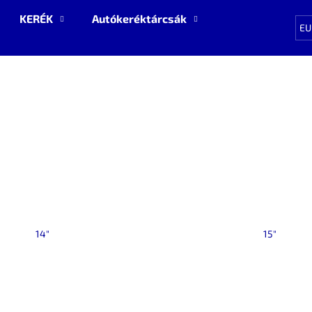
KERÉK
Autókeréktárcsák
Pótalkatrészek
EU
Mit keres?
KERESÉS
Ajánljuk
14"
15"