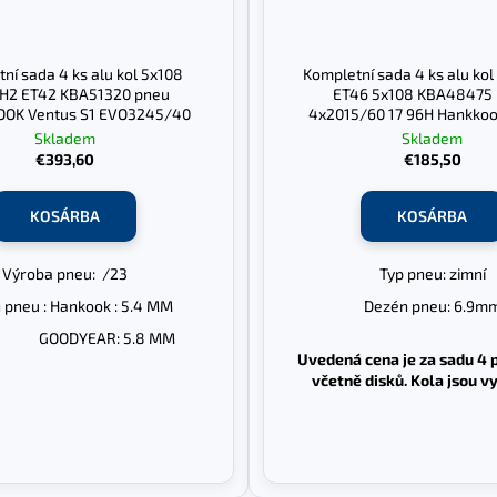
ní sada 4 ks alu kol 5x108
Kompletní sada 4 ks alu kol
9H2 ET42 KBA51320 pneu
ET46 5x108 KBA48475
OK Ventus S1 EVO3245/40
4x2015/60 17 96H Hankkoo
ODYEAR EAGEL F1 245/40 19
I*Cept EVO
Skladem
Skladem
€393,60
€185,50
KOSÁRBA
KOSÁRBA
Výroba pneu: /23
Typ pneu: zimní
 pneu : Hankook : 5.4 MM
Dezén pneu: 6.9m
DYEAR: 5.8 MM
Uvedená cena je za sadu 4
včetně disků. Kola jsou v