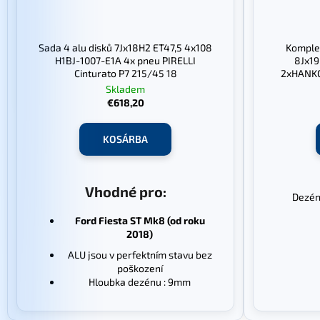
Sada 4 alu disků 7Jx18H2 ET47,5 4x108
Komplet
H1BJ-1007-E1A 4x pneu PIRELLI
8Jx1
Cinturato P7 215/45 18
2xHANKO
19,2x GO
Skladem
€618,20
KOSÁRBA
Vhodné pro:
Dezén
GOO
Ford Fiesta ST Mk8 (od roku
2018)
ALU jsou v perfektním stavu bez
poškození
Hloubka dezénu : 9mm