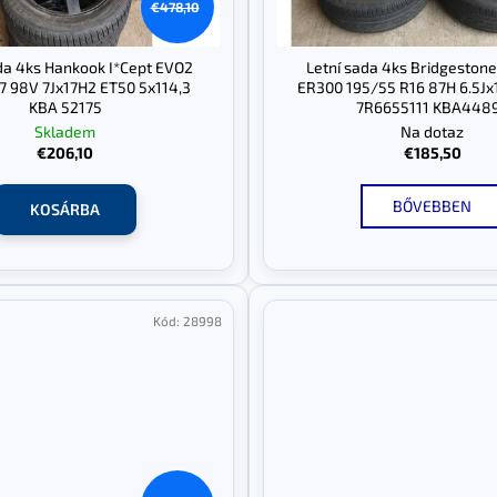
€478,10
da 4ks Hankook I*Cept EVO2
Letní sada 4ks Bridgeston
7 98V 7Jx17H2 ET50 5x114,3
ER300 195/55 R16 87H 6.5J
KBA 52175
7R6655111 KBA448
Skladem
Na dotaz
€206,10
€185,50
BŐVEBBEN
KOSÁRBA
Kód:
28998