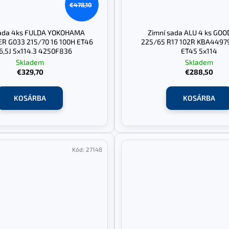
€478,10
sada 4ks FULDA YOKOHAMA
Zimní sada ALU 4 ks GO
R G033 215/70 16 100H ET46
225/65 R17 102R KBA44979
6,5J 5x114.3 4250F836
ET45 5x114
Skladem
Skladem
€329,70
€288,50
KOSÁRBA
KOSÁRBA
Kód:
27148