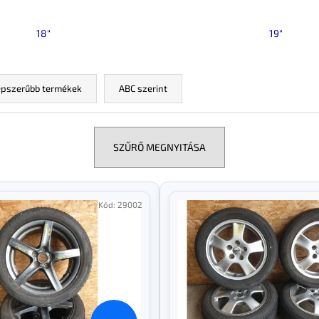
18"
19"
pszerűbb termékek
ABC szerint
SZŰRŐ MEGNYITÁSA
Kód:
29002