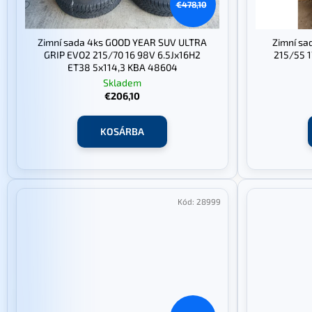
k
€478,10
é
l
s
i
Zimní sada 4ks GOOD YEAR SUV ULTRA
Zimní sa
e
s
GRIP EVO2 215/70 16 98V 6.5Jx16H2
215/55 1
ET38 5x114,3 KBA 48604
t
Skladem
á
€206,10
j
a
KOSÁRBA
Kód:
28999