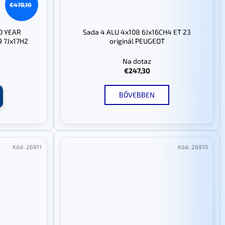
€478,10
OD YEAR
Sada 4 ALU 4x108 6Jx16CH4 ET 23
 7Jx17H2
originál PEUGEOT
Na dotaz
€247,30
BŐVEBBEN
Kód:
26911
Kód:
26910