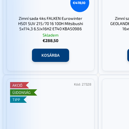
€478,10
Zimní sada 4ks FALKEN Eurowinter
Zimní 
HS01 SUV 215/70 16 100H Mitsibushi
GEOLANDE
5x114,3 6.5Jx16H2 ET40 KBA50986
16x
Skladem
€288,50
KOSÁRBA
Kód:
27328
AKCIÓ
ÚJDONSÁG
TIPP