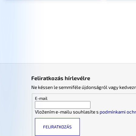
L
á
Feliratkozás hírlevélre
b
Ne késsen le semmiféle újdonságról vagy kedvez
l
é
E-mail
c
Vložením e-mailu souhlasíte s
podmínkami ochr
FELIRATKOZÁS