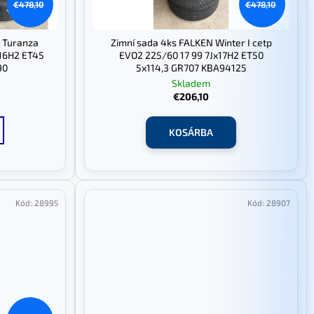
€478,10
€478,10
e Turanza
Zimní sada 4ks FALKEN Winter I cetp
x16H2 ET45
EVO2 225/60 17 99 7Jx17H2 ET50
90
5x114,3 GR707 KBA94125
Skladem
€206,10
KOSÁRBA
Kód:
28995
Kód:
28907