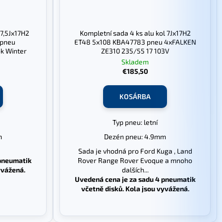
 7,5Jx17H2
Kompletní sada 4 ks alu kol 7Jx17H2
 pneu
ET48 5x108 KBA47783 pneu 4xFALKEN
k Winter
ZE310 235/55 17 103V
Skladem
€185,50
KOSÁRBA
Typ pneu: letní
m
Dezén pneu: 4.9mm
Sada je vhodná pro Ford Kuga , Land
 pneumatik
Rover Range Rover Evoque a mnoho
yvážená.
dalších...
Uvedená cena je za sadu 4 pneumatik
včetně disků. Kola jsou vyvážená.