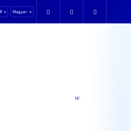
NOVÉ zboží
Auta k rozprodání po dílech
Keresés
Bejelentkezés
Kosár
R
Magyar
16"