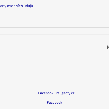
á
any osobních údajů
s
e
l
e
m
e
i
Facebook
Peugeoty.cz
Facebook