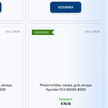
KOSÁRBA
Kód:
29659
Kód:
29656
ÚJDONSÁG
, atrapa
Přední mřížka, maska, grill, atrapa
X000
Hyundai i10 II 86569-B900
Skladem
€70,10