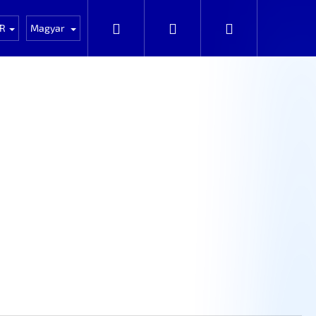
NOVÉ zboží
Auta k rozprodání po dílech
Keresés
Bejelentkezés
Kosár
R
Magyar