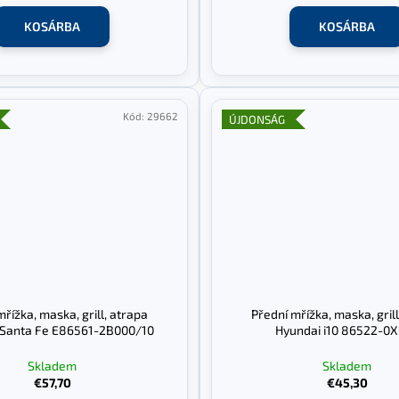
KOSÁRBA
KOSÁRBA
Kód:
29662
ÚJDONSÁG
mřížka, maska, grill, atrapa
Přední mřížka, maska, grill
 Santa Fe E86561-2B000/10
Hyundai i10 86522-0
Skladem
Skladem
€57,70
€45,30