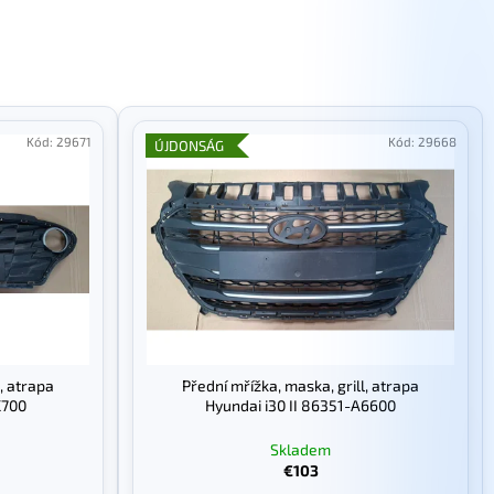
Kód:
29671
Kód:
29668
ÚJDONSÁG
, atrapa
Přední mřížka, maska, grill, atrapa
K700
Hyundai i30 II 86351-A6600
Skladem
€103