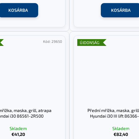
KOSÁRBA
KOSÁRBA
Kód:
29650
ÚJDONSÁG
mřížka, maska, grill, atrapa
Přední mřížka, maska, grill
ndai i30 86561-2R500
Hyundai i30 III lift 8636
Skladem
Skladem
€41,20
€82,40