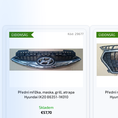
m
é
k
e
T
k
e
Kód:
29677
ÚJDONSÁG
ÚJDONSÁG
r
r
e
m
n
é
d
k
e
e
z
k
é
l
s
i
Přední mřížka, maska, grill, atrapa
Přední 
e
s
Hyundai IX20 86351-1K010
Hyun
t
Skladem
á
€57,70
j