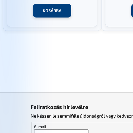
KOSÁRBA
L
á
Feliratkozás hírlevélre
b
Ne késsen le semmiféle újdonságról vagy kedvez
l
é
E-mail