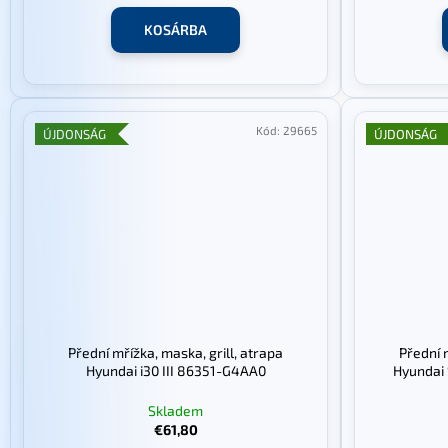
a
KOSÁRBA
Kód:
29665
ÚJDONSÁG
ÚJDONSÁG
Přední mřížka, maska, grill, atrapa
Přední 
Hyundai i30 III 86351-G4AA0
Hyundai
Skladem
€61,80