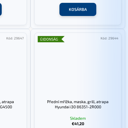
KOSÁRBA
Kód:
29647
Kód:
29644
ÚJDONSÁG
, atrapa
Přední mřížka, maska, grill, atrapa
6-G4500
Hyundai i30 86351-2R000
Skladem
€41,20