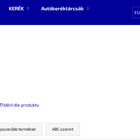
KERÉK
Autókeréktárcsák
Pótalkatrészek
EU
Mit keres?
KERESÉS
Ajánljuk
Třídění dle produktu
pszerűbb termékek
ABC szerint