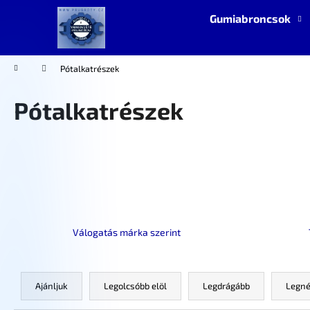
K
Ugrás
Gumiabroncsok
a
o
fő
Vissza
Vissza
s
tartalomhoz
a boltba
a boltba
á
Kezdőlap
Pótalkatrészek
r
Pótalkatrészek
Válogatás márka szerint
T
e
Ajánljuk
Legolcsóbb elöl
Legdrágább
Legné
r