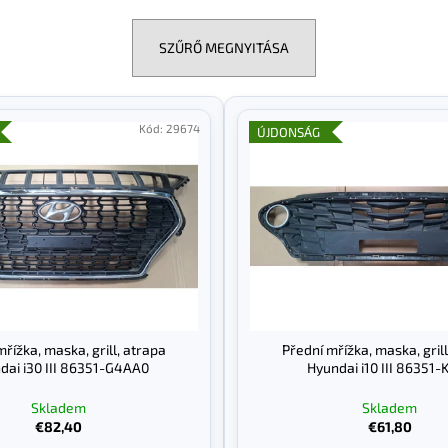
SZŰRŐ MEGNYITÁSA
Kód:
29674
ÚJDONSÁG
mřížka, maska, grill, atrapa
Přední mřížka, maska, grill
dai i30 III 86351-G4AA0
Hyundai i10 III 86351-
Skladem
Skladem
€82,40
€61,80