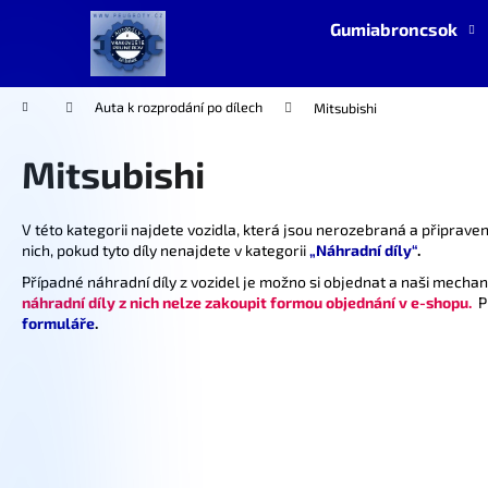
K
Ugrás
Gumiabroncsok
a
o
fő
Vissza
Vissza
s
tartalomhoz
a boltba
a boltba
á
Kezdőlap
Auta k rozprodání po dílech
Mitsubishi
r
Mitsubishi
V této kategorii najdete vozidla, která jsou nerozebraná a připrave
nich, pokud tyto díly nenajdete v kategorii
„Náhradní díly“
.
Případné náhradní díly z vozidel je možno si objednat a naši mecha
náhradní díly z nich nelze zakoupit formou objednání v e-shopu.
Pr
formuláře
.