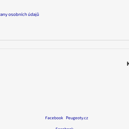
n
y
any osobních údajů
í
t
á
s
e
l
e
m
e
i
Facebook
Peugeoty.cz
Facebook