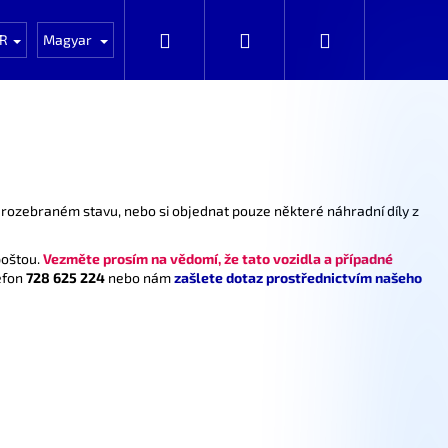
NOVÉ zboží
Auta k rozprodání po dílech
Keresés
Bejelentkezés
Kosár
R
Magyar
nerozebraném stavu, nebo si objednat pouze některé náhradní díly z
poštou.
Vezměte prosím na vědomí, že tato vozidla a případné
efon
728 625 224
nebo nám
zašlete dotaz prostřednictvím našeho