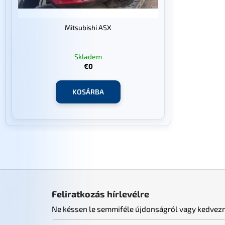
é
l
s
i
Mitsubishi ASX
e
s
t
Skladem
á
€0
j
a
KOSÁRBA
L
á
Feliratkozás hírlevélre
b
Ne késsen le semmiféle újdonságról vagy kedvez
l