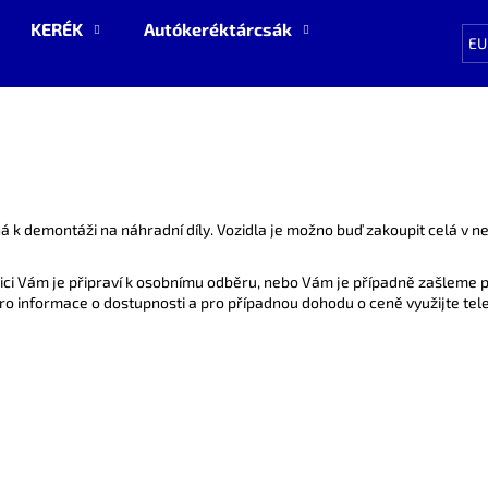
KERÉK
Autókeréktárcsák
Pótalkatrészek
EU
Mit keres?
KERESÉS
ná k demontáži na náhradní díly. Vozidla je možno buď zakoupit celá v 
nici Vám je připraví k osobnímu odběru, nebo Vám je případně zašleme 
Ajánljuk
o informace o dostupnosti a pro případnou dohodu o ceně využijte tel