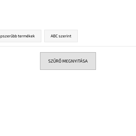
pszerűbb termékek
ABC szerint
SZŰRŐ MEGNYITÁSA