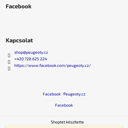
m
Facebook
e
i
Kapcsolat
shop
@
peugeoty.cz
+420 728 625 224
https://www.facebook.com/peugeoty.cz/
Facebook
Peugeoty.cz
Facebook
Shoptet készítette