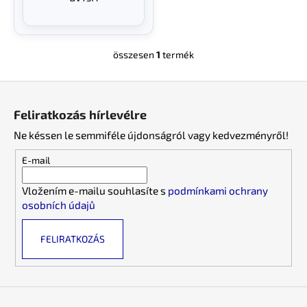
összesen
1
termék
L
i
L
s
á
t
Feliratkozás hírlevélre
a
b
i
Ne késsen le semmiféle újdonságról vagy kedvezményről!
l
r
é
E-mail
á
c
n
Vložením e-mailu souhlasíte s
podmínkami ochrany
y
osobních údajů
í
t
FELIRATKOZÁS
á
s
e
l
e