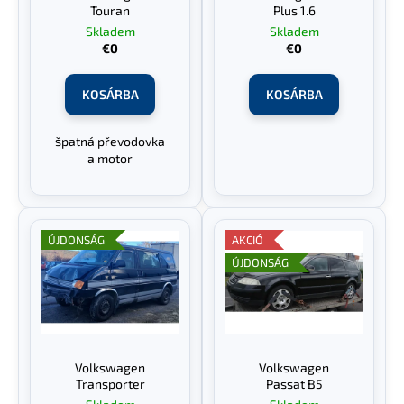
k
s
Touran
Plus 1.6
l
e
Skladem
Skladem
€0
€0
i
s
KOSÁRBA
KOSÁRBA
t
á
špatná převodovka
j
a motor
a
ÚJDONSÁG
AKCIÓ
ÚJDONSÁG
Volkswagen
Volkswagen
Transporter
Passat B5