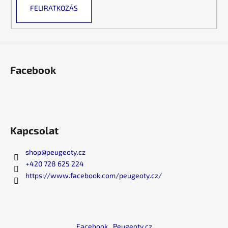
FELIRATKOZÁS
á
s
e
l
e
m
Facebook
e
i
Kapcsolat
shop
@
peugeoty.cz
+420 728 625 224
https://www.facebook.com/peugeoty.cz/
Facebook
Peugeoty.cz