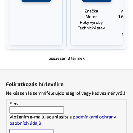
Značka
Volks
Motor
1.6 i A
Roky výroby
199
Technický stav
mo
převo
összesen
8
termék
L
i
L
s
á
t
Feliratkozás hírlevélre
a
b
i
Ne késsen le semmiféle újdonságról vagy kedvezményről!
l
r
é
E-mail
á
c
n
Vložením e-mailu souhlasíte s
podmínkami ochrany
y
osobních údajů
í
t