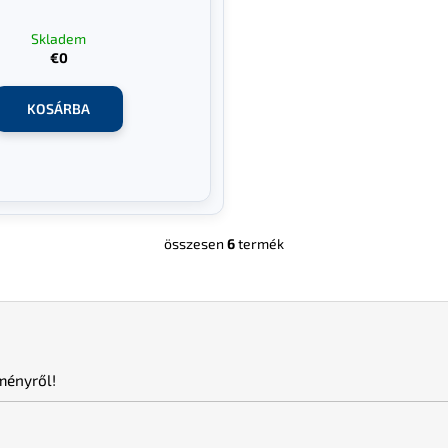
Skladem
€0
KOSÁRBA
összesen
6
termék
L
i
s
t
a
i
ményről!
r
á
n