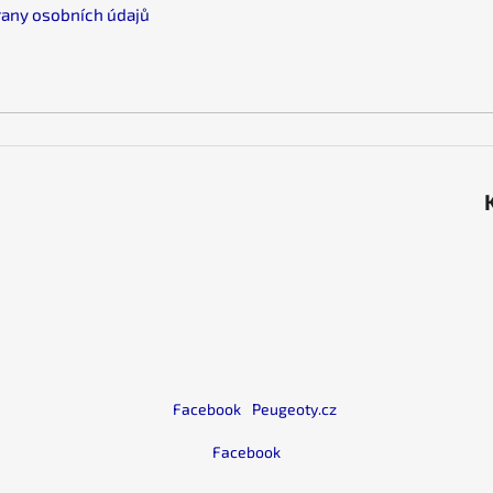
y
any osobních údajů
í
t
á
s
e
l
e
m
e
i
Facebook
Peugeoty.cz
Facebook