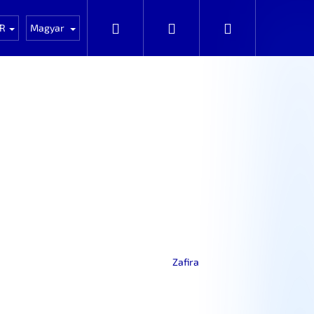
NOVÉ zboží
Auta k rozprodání po dílech
Keresés
Bejelentkezés
Kosár
R
Magyar
Zafira