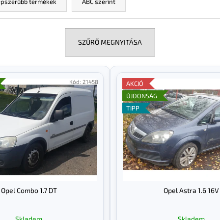
pszerűbb termékek
ABC szerint
SZŰRŐ MEGNYITÁSA
Kód:
21458
AKCIÓ
ÚJDONSÁG
TIPP
Opel Combo 1.7 DT
Opel Astra 1.6 16V
Skladem
Skladem