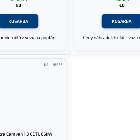
€0
€0
KOSÁRBA
KOSÁRBA
dních dílů z vozu na poptání.
Ceny náhradních dílů z vozu 
Kód:
16965
tra Caravan 1.3 CDTI, 66kW