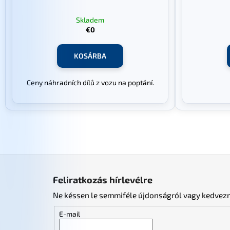
Skladem
€0
KOSÁRBA
Ceny náhradních dílů z vozu na poptání.
L
á
Feliratkozás hírlevélre
b
Ne késsen le semmiféle újdonságról vagy kedvez
l
é
E-mail
c