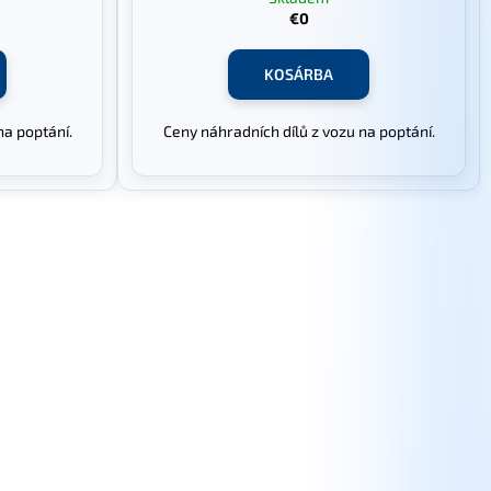
€0
KOSÁRBA
na poptání.
Ceny náhradních dílů z vozu na poptání.