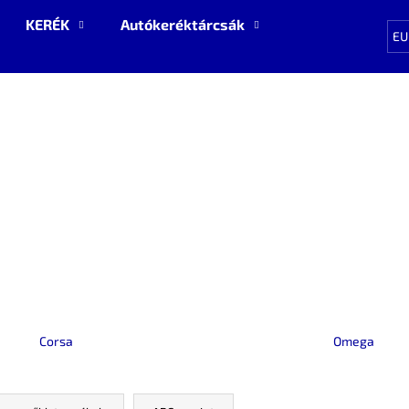
KERÉK
Autókeréktárcsák
Pótalkatrészek
EU
Mit keres?
KERESÉS
Ajánljuk
Corsa
Omega