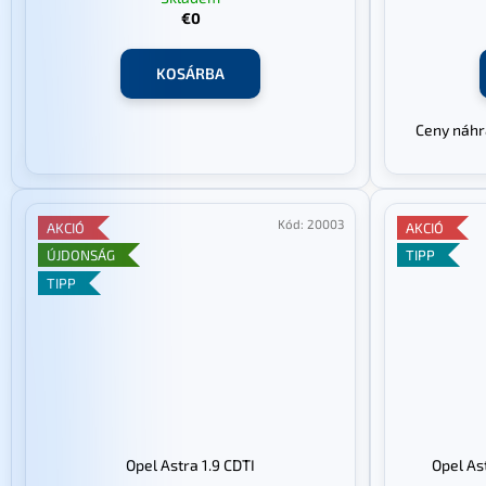
á
€0
j
a
KOSÁRBA
Ceny náhra
Kód:
20003
AKCIÓ
AKCIÓ
ÚJDONSÁG
TIPP
TIPP
Opel Astra 1.9 CDTI
Opel As