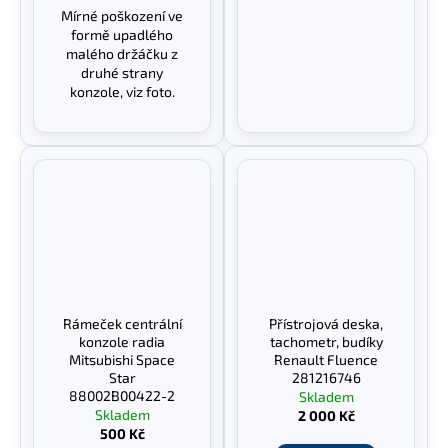
Mírné poškození ve
formě upadlého
malého držáčku z
druhé strany
konzole, viz foto.
Rámeček centrální
Přístrojová deska,
konzole radia
tachometr, budíky
Mitsubishi Space
Renault Fluence
Star
281216746
88002B00422-2
Skladem
Skladem
2 000 Kč
500 Kč