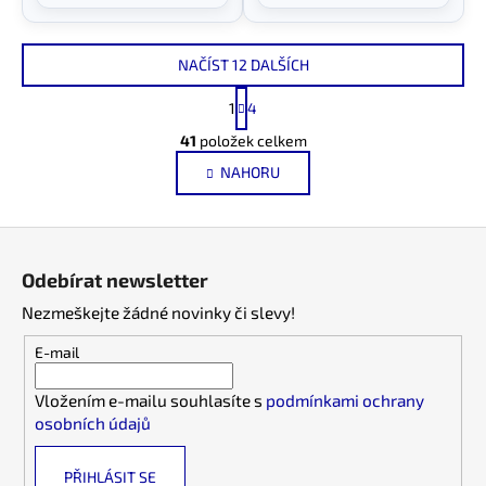
NAČÍST 12 DALŠÍCH
S
1
4
t
O
r
41
položek celkem
v
á
NAHORU
l
n
k
á
o
d
Z
v
a
á
á
c
Odebírat newsletter
n
p
í
í
Nezmeškejte žádné novinky či slevy!
p
a
r
t
E-mail
v
í
k
Vložením e-mailu souhlasíte s
podmínkami ochrany
y
osobních údajů
v
ý
PŘIHLÁSIT SE