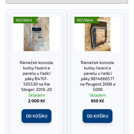
í
č
u
p
V
j
r
ý
NOVINKA
NOVINKA
e
o
p
m
d
e
i
u
s
k
p
t
r
Rámeček konzole
Rámeček konzole
ů
o
kulisy řazení a
kulisy řazení a
d
panelu u řadící
panelu u řadící
páky B4701-
páky 9814866577
u
505530 na Kia
na Peugeot 3008 a
k
Stinger 2018-20
5008
Skladem
Skladem
t
2 000 Kč
650 Kč
ů
DO KOŠÍKU
DO KOŠÍKU