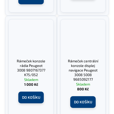
Rámeček konzole
Rámeček centrální
rádia Peugeot
konzole displej
3008 9807167377
navigace Peugeot
K75/052
3008 5008
9685092177
Skladem
Skladem
1 000 Kč
800 Kč
DO KOŠÍKU
DO KOŠÍKU