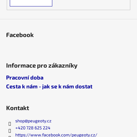
p
i
s
u
Facebook
Informace pro zákazníky
Pracovní doba
Cesta k nám - jak se k nám dostat
Kontakt
shop
@
peugeoty.cz
+420 728 625 224
https://www.facebook.com/peugeoty.cz/