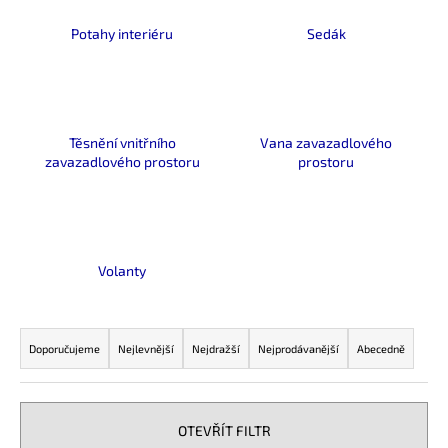
a
Potahy interiéru
Sedák
j
í
t
?
Těsnění vnitřního
Vana zavazadlového
zavazadlového prostoru
prostoru
HLEDAT
Volanty
D
Ř
o
a
Doporučujeme
Nejlevnější
Nejdražší
Nejprodávanější
Abecedně
p
z
o
e
r
n
u
OTEVŘÍT FILTR