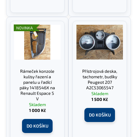
NOVINKA
Rámeček konzole
Přístrojová deska,
kulisy řazení a
tachometr, budíky
panelu u řadící
Peugeot 207
páky 1418546X na
A2C53065547
Renault Espace 5
Skladem
V
1 500 Kč
Skladem
1 000 Kč
DO KOŠÍKU
DO KOŠÍKU