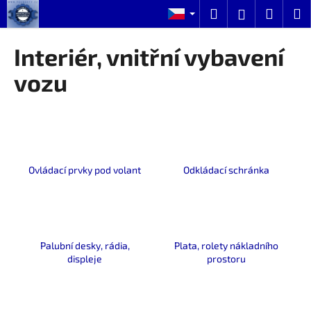
K
Přejít
Hledat
Nákup
M
Přihlášení
na
o
obsah
Zpět
Zpět
košík
š
Interiér, vnitřní vybavení
í
C
vozu
k
o
p
o
t
ř
Ovládací prvky pod volant
Odkládací schránka
e
b
u
j
Palubní desky, rádia,
Plata, rolety nákladního
e
displeje
prostoru
t
e
n