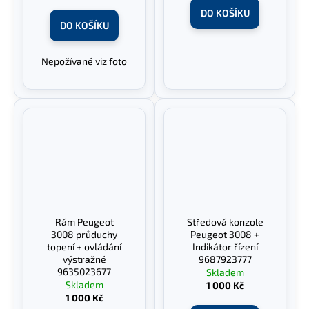
DO KOŠÍKU
DO KOŠÍKU
Nepožívané viz foto
Rám Peugeot
Středová konzole
3008 průduchy
Peugeot 3008 +
topení + ovládání
Indikátor řízení
výstražné
9687923777
9635023677
Skladem
Skladem
1 000 Kč
1 000 Kč