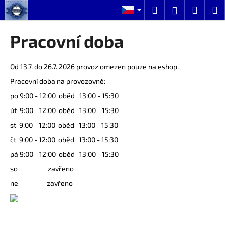
K
Přejít
Hledat
Nákup
M
Přihlášení
na
o
obsah
Zpět
Zpět
košík
š
Pracovní doba
í
C
k
o
Od 13.7. do 26.7. 2026 provoz omezen pouze na eshop.
p
Pracovní doba na provozovně:
o
po 9:00 - 12:00 oběd 13:00 - 15:30
t
út 9:00 - 12:00 oběd 13:00 - 15:30
ř
st 9:00 - 12:00 oběd 13:00 - 15:30
e
čt 9:00 - 12:00 oběd 13:00 - 15:30
b
pá 9:00 - 12:00 oběd 13:00 - 15:30
u
so zavřeno
j
e
ne zavřeno
t
e
n