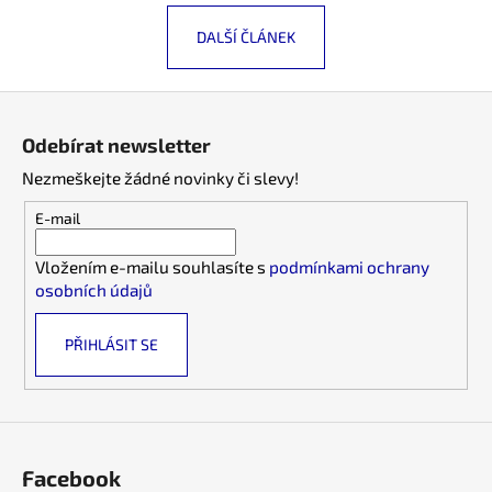
a
DALŠÍ ČLÁNEK
j
í
Z
t
á
?
Odebírat newsletter
p
Nezmeškejte žádné novinky či slevy!
a
t
E-mail
í
HLEDAT
Vložením e-mailu souhlasíte s
podmínkami ochrany
osobních údajů
PŘIHLÁSIT SE
D
o
p
o
r
u
Facebook