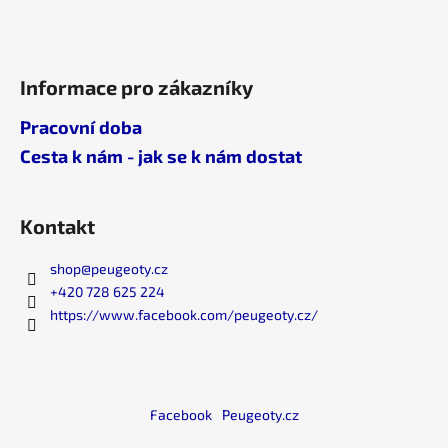
č
u
j
e
Informace pro zákazníky
m
e
Pracovní doba
Cesta k nám - jak se k nám dostat
Kontakt
shop
@
peugeoty.cz
+420 728 625 224
https://www.facebook.com/peugeoty.cz/
Facebook
Peugeoty.cz