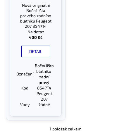
r
Nová originální
ů
a
o
Boční lišta
j
d
pravého zadního
blatníku Peugeot
í
u
207 8547T4
t
k
Na dotaz
?
400 Kč
t
ů
DETAIL
Boční lišta
HLEDAT
blatníku
Označení
zadní
pravý
Kod
8547T4
D
Peugeot
207
o
Vady
žádné
p
o
r
u
1
položek celkem