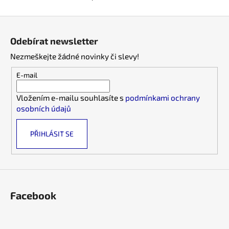
O
č
v
u
Z
l
j
á
á
e
Odebírat newsletter
d
p
m
a
Nezmeškejte žádné novinky či slevy!
e
a
c
t
E-mail
í
í
p
Vložením e-mailu souhlasíte s
podmínkami ochrany
r
osobních údajů
v
k
PŘIHLÁSIT SE
y
v
ý
p
i
s
Facebook
u