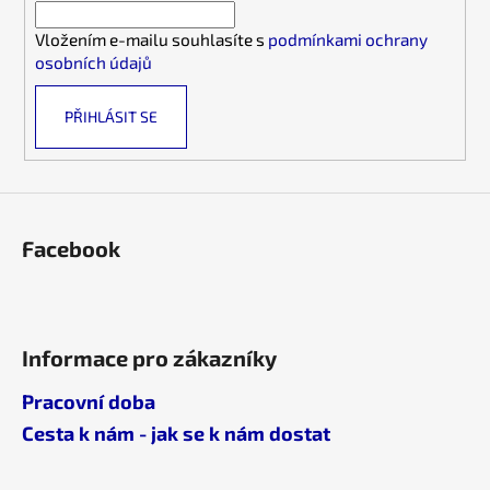
í
í
p
Vložením e-mailu souhlasíte s
podmínkami ochrany
r
osobních údajů
v
k
PŘIHLÁSIT SE
y
v
ý
p
i
s
Facebook
u
Informace pro zákazníky
Pracovní doba
Cesta k nám - jak se k nám dostat