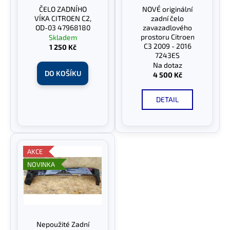
r
ČELO ZADNÍHO
NOVÉ originální
ů
a
o
VÍKA CITROEN C2,
zadní čelo
j
d
OD-03 47968180
zavazadlového
prostoru Citroen
í
Skladem
u
C3 2009 - 2016
1 250 Kč
t
k
7243ES
?
Na dotaz
t
DO KOŠÍKU
4 500 Kč
ů
DETAIL
HLEDAT
AKCE
D
NOVINKA
o
p
o
r
u
Nepoužité Zadní