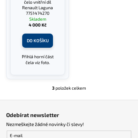
č
čelo vnitřní díl
u
Renault Laguna
7751474270
j
Skladem
e
4 000 Kč
m
e
DO KOŠÍKU
Přihlá horní část
čela viz foto.
3
položek celkem
O
v
Z
l
á
á
Odebírat newsletter
d
p
a
Nezmeškejte žádné novinky či slevy!
a
c
t
E-mail