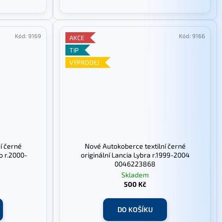
Kód:
9169
Kód:
9166
AKCE
TIP
VÝPRODEJ
í černé
Nové Autokoberce textilní černé
o r.2000-
originální Lancia Lybra r.1999-2004
0046223868
Skladem
500 Kč
DO KOŠÍKU