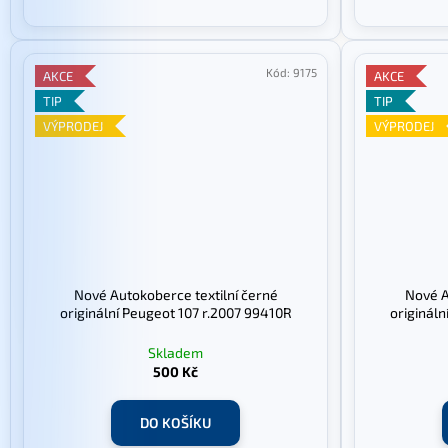
Kód:
9175
AKCE
AKCE
TIP
TIP
VÝPRODEJ
VÝPRODEJ
Nové Autokoberce textilní černé
Nové A
originální Peugeot 107 r.2007 99410R
origináln
Skladem
500 Kč
DO KOŠÍKU