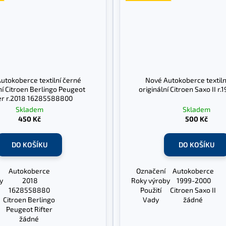
utokoberce textilní černé
Nové Autokoberce textiln
ní Citroen Berlingo Peugeot
originální Citroen Saxo II r
ter r.2018 16285588800
Skladem
Skladem
450 Kč
500 Kč
DO KOŠÍKU
DO KOŠÍKU
Autokoberce
Označení
Autokoberce
y
2018
Roky výroby
1999-2000
1628558880
Použití
Citroen Saxo II
Citroen Berlingo
Vady
žádné
Peugeot Rifter
žádné