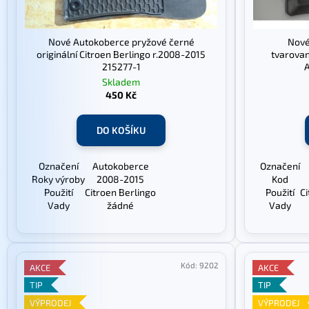
o
d
u
Nové Autokoberce pryžové černé
Nové
k
originální Citroen Berlingo r.2008-2015
tvarovan
215277-1
A
t
Skladem
ů
450 Kč
DO KOŠÍKU
Označení
Autokoberce
Označení
Roky výroby
2008-2015
Kod
Použití
Citroen Berlingo
Použití
Ci
Vady
žádné
Vady
Kód:
9202
AKCE
AKCE
TIP
TIP
VÝPRODEJ
VÝPRODEJ