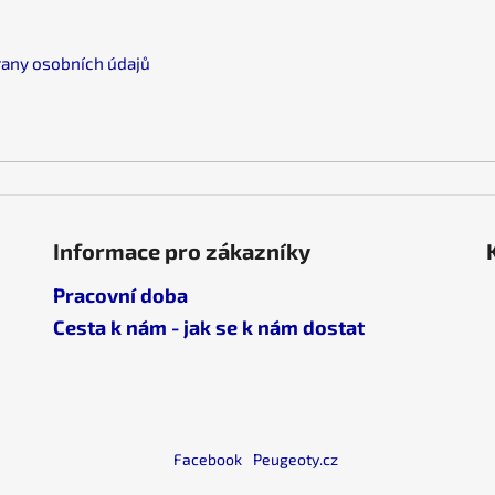
v
k
y
any osobních údajů
v
ý
p
i
s
u
Informace pro zákazníky
Pracovní doba
Cesta k nám - jak se k nám dostat
Facebook
Peugeoty.cz