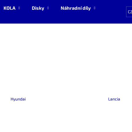
KOLA
Disky
Náhradní díly
NOVÉ zboží
C
Co potřebujete najít?
HLEDAT
Doporučujeme
Hyundai
Lancia