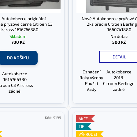
 Autokoberce originální
Nové Autokoberce pryžové 
é pryžové černé Citroen C3
2ks přední Citroen Berlin
ircross 1616766380
1660741880
Skladem
Na dotaz
700 Kč
500 Kč
DETAIL
DO KOŠÍKU
Označení
Autokoberce
Autokoberce
Roky výroby
2018-
1616766380
Použití
Citroen Berlingo
troen C3 Aircross
Vady
žádné
žádné
Kód:
9199
AKCE
TIP
VÝPRODEJ