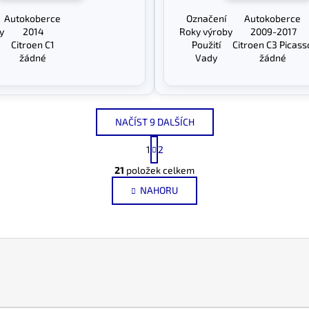
Autokoberce
Označení
Autokoberce
y
2014
Roky výroby
2009-2017
Citroen C1
Použití
Citroen C3 Picass
žádné
Vady
žádné
NAČÍST 9 DALŠÍCH
S
1
2
t
O
r
21
položek celkem
v
á
NAHORU
l
n
k
á
o
d
v
a
á
c
n
í
í
p
r