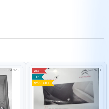
Kód:
9208
Kód:
9203
AKCE
TIP
VÝPRODEJ