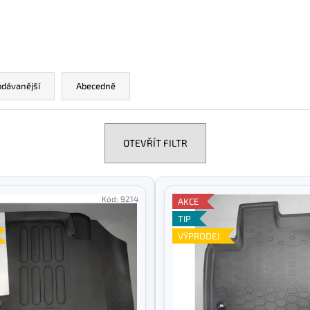
odávanější
Abecedně
OTEVŘÍT FILTR
Kód:
9214
AKCE
TIP
VÝPRODEJ