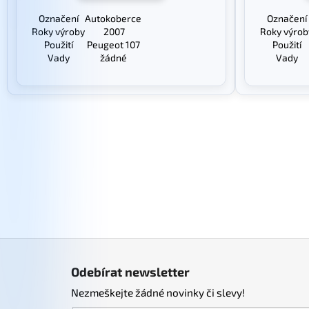
Označení
Autokoberce
Označení
Roky výroby
2007
Roky výrob
Použití
Peugeot 107
Použití
Vady
žádné
Vady
Z
á
Odebírat newsletter
p
Nezmeškejte žádné novinky či slevy!
a