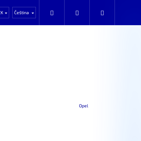
Auta k rozprodání po dílech
Automobily k prod
Hledat
Přihlášení
Nákupní
ZK
Čeština
košík
Opel