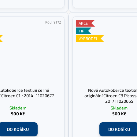
Kód:
9172
AKCE
TIP
VÝPRODEJ
utokoberce textilní černé
Nové Autokoberce textiln
í Citroen C1 r.2014- 11020677
originální Citroen C3 Picass
2017 11020665
Skladem
Skladem
500 Kč
500 Kč
DO KOŠÍKU
DO KOŠÍKU