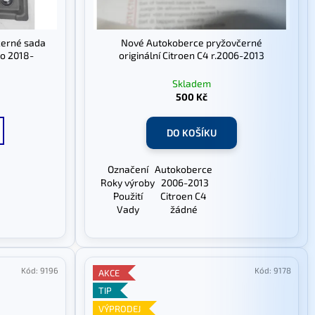
černé sada
Nové Autokoberce pryžovčerné
go 2018-
originální Citroen C4 r.2006-2013
Skladem
500 Kč
DO KOŠÍKU
Označení
Autokoberce
Roky výroby
2006-2013
Použití
Citroen C4
Vady
žádné
Kód:
9196
Kód:
9178
AKCE
TIP
VÝPRODEJ