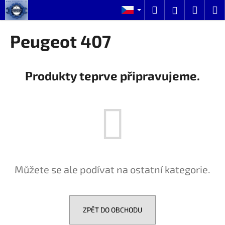
K
Přejít
Hledat
Nákup
M
Přihlášení
na
o
obsah
Zpět
Zpět
košík
š
Peugeot 407
í
C
k
o
Produkty teprve připravujeme.
p
o
t
ř
e
b
u
Můžete se ale podívat na ostatní kategorie.
j
e
t
e
ZPĚT DO OBCHODU
n