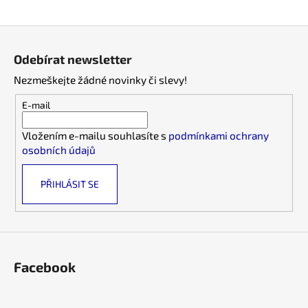
a
Z
j
á
í
Odebírat newsletter
p
t
Nezmeškejte žádné novinky či slevy!
a
?
t
E-mail
í
Vložením e-mailu souhlasíte s
podmínkami ochrany
osobních údajů
HLEDAT
PŘIHLÁSIT SE
D
o
p
o
Facebook
r
u