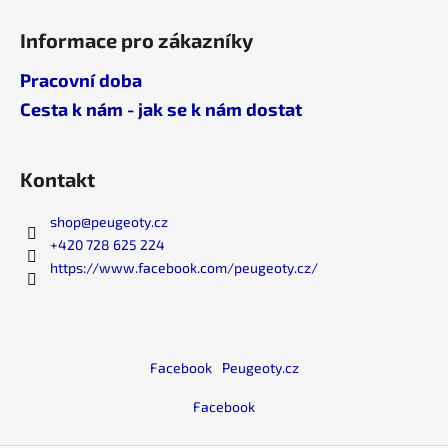
č
u
Informace pro zákazníky
j
e
Pracovní doba
m
Cesta k nám - jak se k nám dostat
e
Kontakt
shop
@
peugeoty.cz
+420 728 625 224
https://www.facebook.com/peugeoty.cz/
Facebook
Peugeoty.cz
Facebook