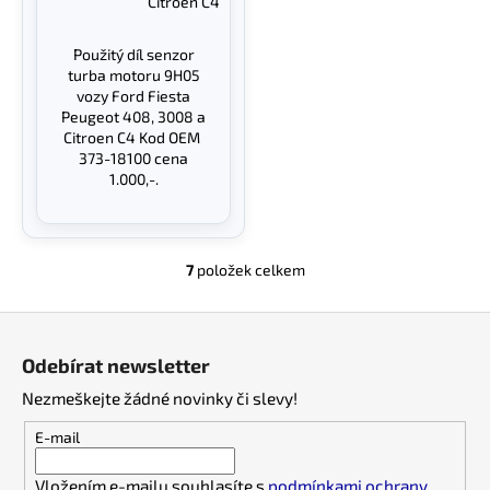
Citroën C4
Použitý díl senzor
turba motoru 9H05
vozy Ford Fiesta
Peugeot 408, 3008 a
Citroen C4 Kod OEM
373-18100 cena
1.000,-.
7
položek celkem
O
v
Z
l
á
á
Odebírat newsletter
d
p
a
Nezmeškejte žádné novinky či slevy!
a
c
t
E-mail
í
í
p
Vložením e-mailu souhlasíte s
podmínkami ochrany