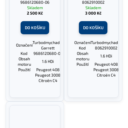
9686120680-06
8062910002
Skladem
Skladem
2 500 Kč
3 000 Kč
DO KOŠÍKU
DO KOŠÍKU
Turbodmychadlo
Označení
Turbodmychadlo
Označení
Garrett
Kod
8062910002
Kod
9686120680-06
Obsah
1.6 HDi
Obsah
motoru
1.6 HDi
motoru
Použití
Peugeot 408
Použití
Peugeot 408
Peugeot 3008
Peugeot 3008
Citroën C4
Citroën C4