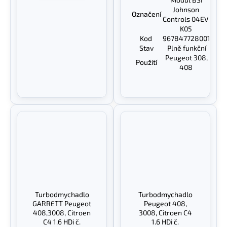
Johnson
Označení
Controls 04EV
K05
Kod
967847728001
Stav
Plně funkční
Peugeot 308,
Použití
408
Turbodmychadlo
Turbodmychadlo
GARRETT Peugeot
Peugeot 408,
408,3008, Citroen
3008, Citroen C4
C4 1.6 HDi č.
1.6 HDi č.