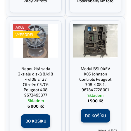
č
Vady viz foto.
Poškrábaný viz foto
u
j
e
m
AKCE
e
VÝPRODEJ
Nepoužitá sada
Modul BSI 04EV
2ks alu disků 8Jx18
K05 Johnson
4x108 ET27
Controls Peugeot
Citroën C5/C6
308, 408 č.
Peugeot 408
967847728001
9673495377
Skladem
Skladem
1 500 Kč
6 000 Kč
DO KOŠÍKU
DO KOŠÍKU
Modul BSI