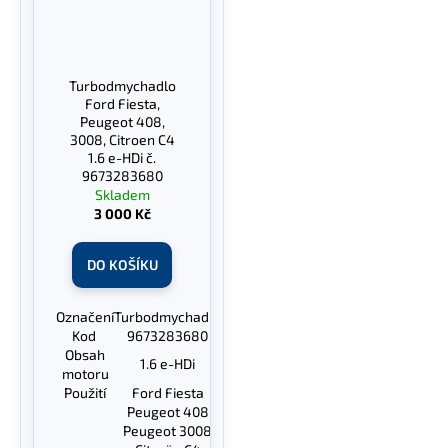
Turbodmychadlo
Ford Fiesta,
Peugeot 408,
3008, Citroen C4
1.6 e-HDi č.
9673283680
Skladem
3 000 Kč
DO KOŠÍKU
Označení
Turbodmychadlo
Kod
9673283680
Obsah
1.6 e-HDi
motoru
Použití
Ford Fiesta
Peugeot 408
Peugeot 3008