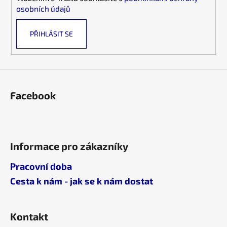
r
osobních údajů
v
k
PŘIHLÁSIT SE
y
v
ý
p
i
s
Facebook
u
Informace pro zákazníky
Pracovní doba
Cesta k nám - jak se k nám dostat
Kontakt