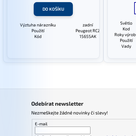
DO KOŠÍKU
Světlo
Výztuha nárazníku
zadní
Kod
Použití
Peugeot RCZ
Roky výrob
Kód
15655AK
Použití
Vady
Z
á
Odebírat newsletter
p
Nezmeškejte žádné novinky či slevy!
a
t
E-mail
í