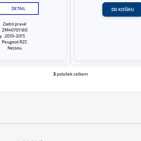
DETAIL
DO KOŠÍKU
Zadní pravé
ZM40701180
y
2010-2015
Peugeot RZC
Nejsou
3
položek celkem
O
v
l
á
d
a
c
í
p
r