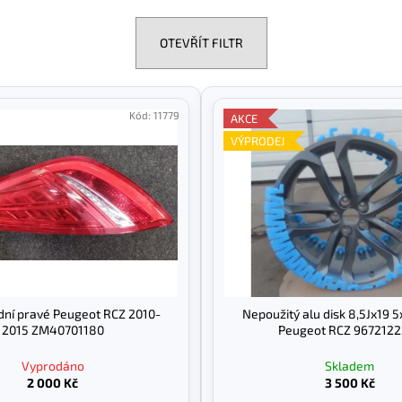
OTEVŘÍT FILTR
Kód:
11779
AKCE
VÝPRODEJ
dní pravé Peugeot RCZ 2010-
Nepoužitý alu disk 8,5Jx19 
2015 ZM40701180
Peugeot RCZ 9672122
Vyprodáno
Skladem
2 000 Kč
3 500 Kč