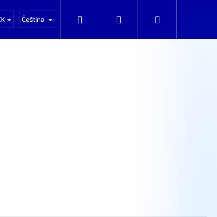
Auta k rozprodání po dílech
Automobily k prod
Hledat
Přihlášení
Nákupní
ZK
Čeština
košík