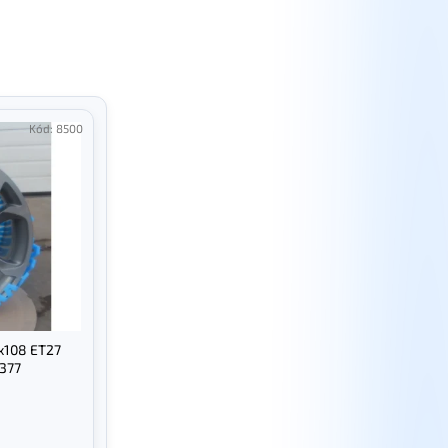
Kód:
8500
5x108 ET27
377