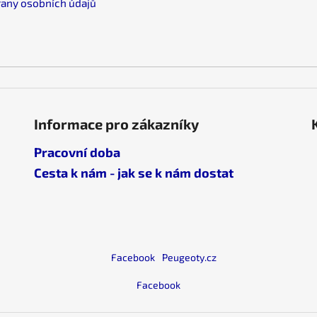
any osobních údajů
v
k
y
v
ý
p
i
s
Informace pro zákazníky
u
Pracovní doba
Cesta k nám - jak se k nám dostat
Facebook
Peugeoty.cz
Facebook