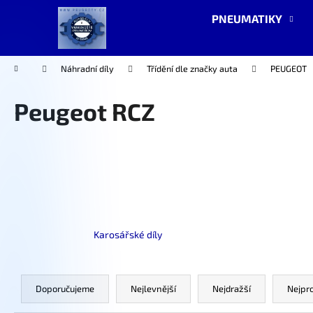
K
Přejít
PNEUMATIKY
na
o
obsah
Zpět
Zpět
š
do
do
í
Domů
Náhradní díly
Třídění dle značky auta
PEUGEOT
k
obchodu
obchodu
Peugeot RCZ
Karosářské díly
Ř
a
Doporučujeme
Nejlevnější
Nejdražší
Nejpr
z