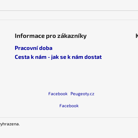
p
i
s
u
Informace pro zákazníky
Pracovní doba
Cesta k nám - jak se k nám dostat
Facebook
Peugeoty.cz
Facebook
vyhrazena.