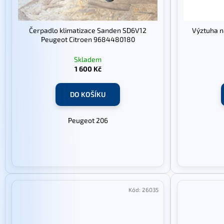
o
d
u
Čerpadlo klimatizace Sanden SD6V12
Výztuha n
k
Peugeot Citroen 9684480180
t
Skladem
ů
1 600 Kč
DO KOŠÍKU
Peugeot 206
Kód:
26035