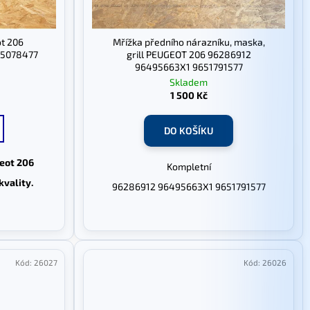
t 206
Mřížka předního nárazníku, maska,
25078477
grill PEUGEOT 206 96286912
96495663X1 9651791577
Skladem
1 500 Kč
DO KOŠÍKU
eot 206
Kompletní
kvality.
96286912 96495663X1 9651791577
Kód:
26027
Kód:
26026