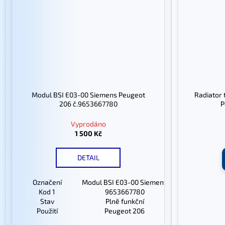
Modul BSI E03-00 Siemens Peugeot
Radiator 
206 č.9653667780
P
Vyprodáno
1 500 Kč
DETAIL
Označení
Modul BSI E03-00 Siemens
Kod 1
9653667780
Stav
Plně funkční
Použití
Peugeot 206