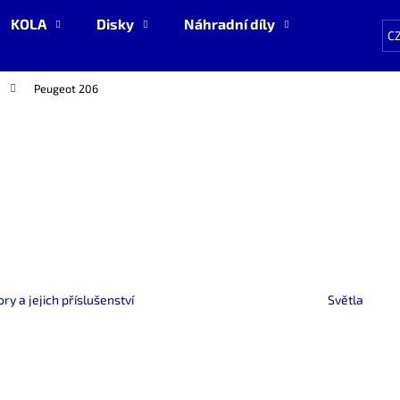
KOLA
Disky
Náhradní díly
NOVÉ zboží
C
Peugeot 206
Co potřebujete najít?
HLEDAT
Doporučujeme
ry a jejich příslušenství
Světla