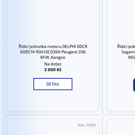
Řídící jednotka motoru DELPHI DDCR
Řídící je
80957A R0410C038A Peugeot 206
Sagem 
KFW ,Kangoo
96
Na dotaz
2 000 Kč
DETAIL
Kód:
25359