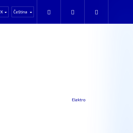
Auta k rozprodání po dílech
Automobily k prod
Hledat
Přihlášení
Nákupní
ZK
Čeština
košík
Elektro