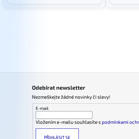
Z
á
Odebírat newsletter
p
Nezmeškejte žádné novinky či slevy!
a
t
E-mail
í
Vložením e-mailu souhlasíte s
podmínkami ochr
PŘIHLÁSIT SE