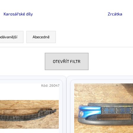
Karosářské díly
Zrcátka
odávanější
Abecedně
OTEVŘÍT FILTR
Kód:
26047