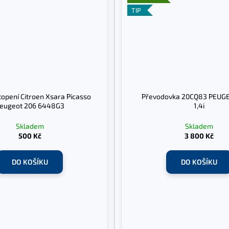
TIP
topení Citroen Xsara Picasso
Převodovka 20CQ83 PEUG
eugeot 206 6448G3
1,4i
Skladem
Skladem
500 Kč
3 800 Kč
DO KOŠÍKU
DO KOŠÍKU