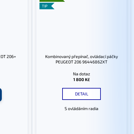
TIP
EOT 206+
Kombinovaný přepínač, ovládací páčky
PEUGEOT 206 96446862XT
Na dotaz
1 800 Kč
DETAIL
S ovládáním radia