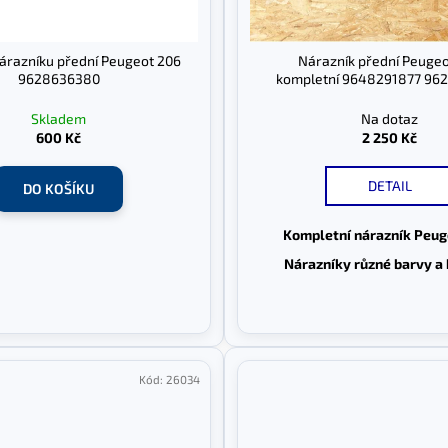
árazníku přední Peugeot 206
Nárazník přední Peugeo
9628636380
kompletní 9648291877 96
Skladem
Na dotaz
600 Kč
2 250 Kč
DETAIL
DO KOŠÍKU
Kompletní nárazník Peug
Nárazníky různé barvy a 
Kód:
26034