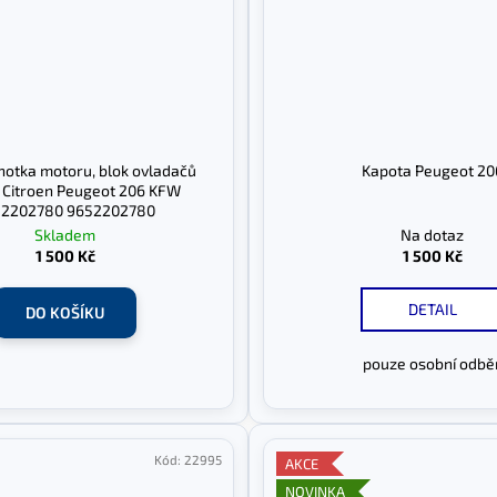
dnotka motoru, blok ovladačů
Kapota Peugeot 20
Citroen Peugeot 206 KFW
52202780 9652202780
Skladem
Na dotaz
1 500 Kč
1 500 Kč
DETAIL
DO KOŠÍKU
pouze osobní odbě
Kód:
22995
AKCE
NOVINKA