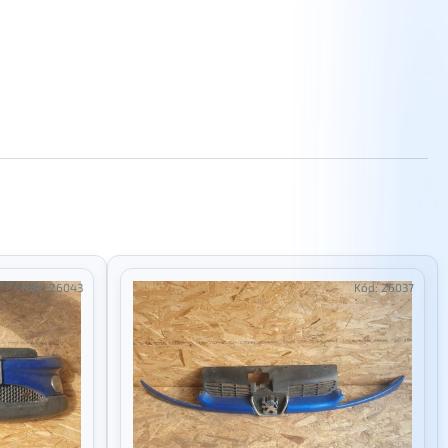
Kód:
26043
Kód:
26037