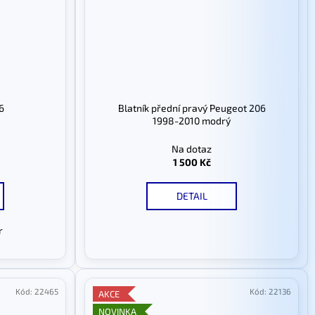
6
Blatník přední pravý Peugeot 206
1998-2010 modrý
Na dotaz
1 500 Kč
DETAIL
r
Kód:
22465
Kód:
22136
AKCE
NOVINKA