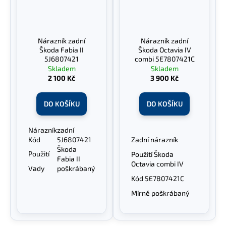
Nárazník zadní
Nárazník zadní
Škoda Fabia II
Škoda Octavia IV
5J6807421
combi 5E7807421C
Skladem
Skladem
2 100 Kč
3 900 Kč
DO KOŠÍKU
DO KOŠÍKU
Nárazník
zadní
Kód
5J6807421
Zadní nárazník
Škoda
Použití
Použití Škoda
Fabia II
Octavia combi IV
Vady
poškrábaný
Kód 5E7807421C
Mírně poškrábaný