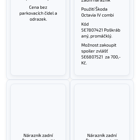
Cena bez
Použití Škoda
parkovacích čidel a
Octavia IV combi
odrazek.
Kód
5E7807421 Poškráb
aný, promáčklý.
Možnost zakoupit
spoiler zvlášť
5E6807521
za 700,-
Kč.
Nárazník zadní
Nárazník zadní