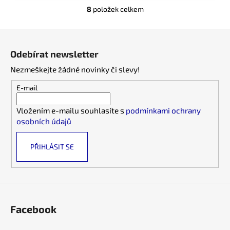
8
položek celkem
O
v
Z
l
á
á
Odebírat newsletter
d
p
a
Nezmeškejte žádné novinky či slevy!
a
c
t
E-mail
í
í
p
Vložením e-mailu souhlasíte s
podmínkami ochrany
r
osobních údajů
v
k
PŘIHLÁSIT SE
y
v
ý
p
i
s
Facebook
u