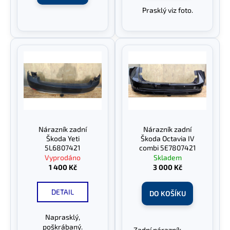
č
Prasklý viz foto.
u
j
e
m
e
Nárazník zadní
Nárazník zadní
Škoda Yeti
Škoda Octavia IV
5L6807421
combi 5E7807421
Vyprodáno
Skladem
1 400 Kč
3 000 Kč
DETAIL
DO KOŠÍKU
Naprasklý,
poškrábaný.
Zadní nárazník