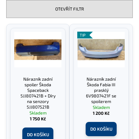
e
a
n
OTEVŘÍT FILTR
j
í
í
p
V
t
r
ý
TIP
?
o
p
d
i
u
s
k
p
t
HLEDAT
r
Nárazník zadní
Nárazník zadní
ů
o
spoiler Škoda
Škoda Fabia III
d
Spaceback
prasklý
5JJ807421B + Díry
6V9807421F se
u
D
na senzory
spoilerem
o
k
5JJ807521B
Skladem
p
Skladem
1 200 Kč
t
1 750 Kč
o
ů
r
DO KOŠÍKU
u
DO KOŠÍKU