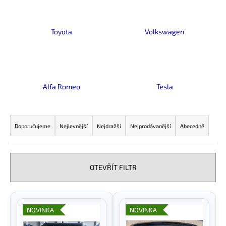
Toyota
Volkswagen
Alfa Romeo
Tesla
Ř
a
Doporučujeme
Nejlevnější
Nejdražší
Nejprodávanější
Abecedně
z
e
n
OTEVŘÍT FILTR
í
p
V
r
ý
NOVINKA
NOVINKA
o
p