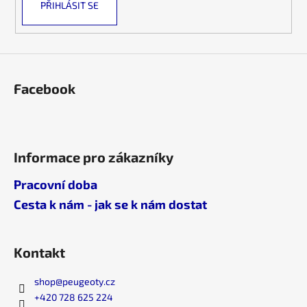
PŘIHLÁSIT SE
p
i
s
u
Facebook
Informace pro zákazníky
Pracovní doba
Cesta k nám - jak se k nám dostat
Kontakt
shop
@
peugeoty.cz
+420 728 625 224