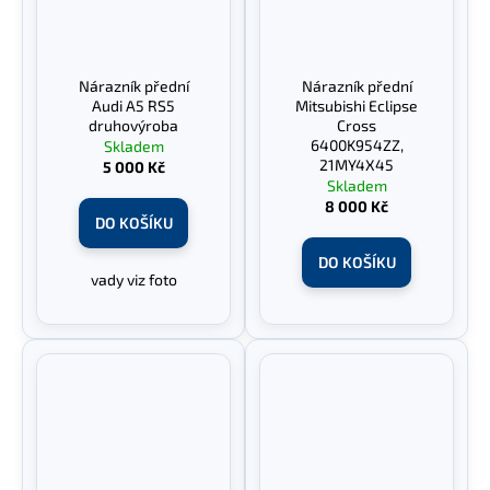
Nárazník přední
Nárazník přední
Audi A5 RS5
Mitsubishi Eclipse
druhovýroba
Cross
6400K954ZZ,
Skladem
21MY4X45
5 000 Kč
Skladem
8 000 Kč
DO KOŠÍKU
DO KOŠÍKU
vady viz foto