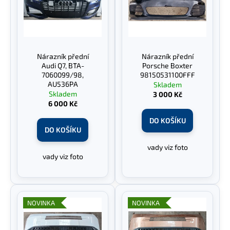
d
i
u
s
k
p
t
r
Nárazník přední
Nárazník přední
ů
o
Audi Q7, BTA-
Porsche Boxter
d
7060099/98,
98150531100FFF
AU536PA
Skladem
u
Skladem
3 000 Kč
k
6 000 Kč
t
DO KOŠÍKU
ů
DO KOŠÍKU
vady viz foto
vady viz foto
NOVINKA
NOVINKA