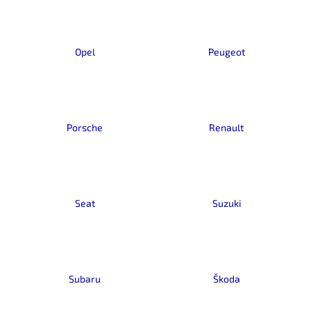
č
u
j
e
Opel
Peugeot
m
e
Porsche
Renault
Seat
Suzuki
Subaru
Škoda