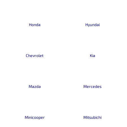
a
j
í
Honda
Hyundai
t
?
Chevrolet
Kia
HLEDAT
Mazda
Mercedes
D
o
p
o
r
Minicooper
Mitsubichi
u