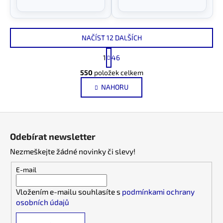
NAČÍST 12 DALŠÍCH
S
1
46
t
O
r
550
položek celkem
v
á
NAHORU
l
n
k
á
o
d
Z
v
a
á
á
c
Odebírat newsletter
n
p
í
í
Nezmeškejte žádné novinky či slevy!
p
a
r
t
E-mail
v
í
k
Vložením e-mailu souhlasíte s
podmínkami ochrany
y
osobních údajů
v
ý