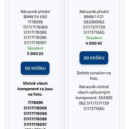
Nárazník přední
Nárazník přední
BMW 5V E60
BMW 1 F21
7178696
382000062
751117178069
51117371739
51117178086
511737166G
51117178098
Skladem
51117178097
4 000 Kč
Skladem
5 000 Kč
DO KOŠÍKU
DO KOŠÍKU
Defekt označen na
foto.
Včetně všech
Nárazník včetně
komponent co jsou
všech vyfocených
na foto.
komponent. 382000
7178696
062 51117371739
51117178069
511737166G
51117178086
51117178098
51117178097