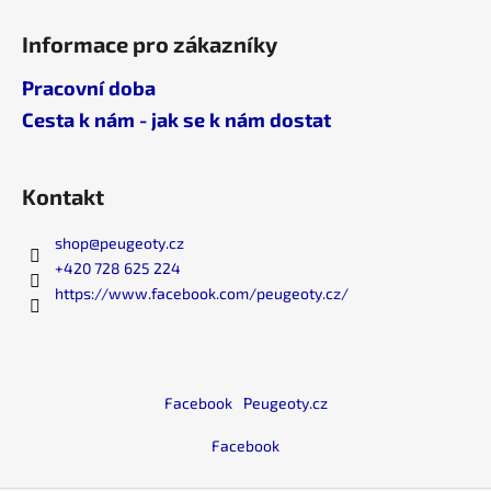
č
u
Informace pro zákazníky
j
e
Pracovní doba
m
Cesta k nám - jak se k nám dostat
e
Kontakt
shop
@
peugeoty.cz
+420 728 625 224
https://www.facebook.com/peugeoty.cz/
Facebook
Peugeoty.cz
Facebook