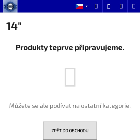
K
Přejít
Hledat
Nákup
M
Přihlášení
na
o
obsah
Zpět
Zpět
košík
š
14"
í
C
k
o
Produkty teprve připravujeme.
p
o
t
ř
e
b
u
Můžete se ale podívat na ostatní kategorie.
j
e
t
e
ZPĚT DO OBCHODU
n