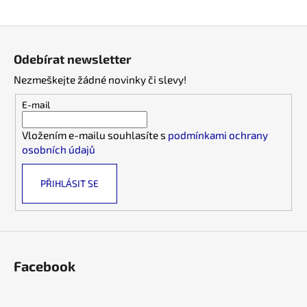
a
Z
j
á
í
Odebírat newsletter
p
t
Nezmeškejte žádné novinky či slevy!
a
?
t
E-mail
í
Vložením e-mailu souhlasíte s
podmínkami ochrany
osobních údajů
HLEDAT
PŘIHLÁSIT SE
D
o
p
o
Facebook
r
u