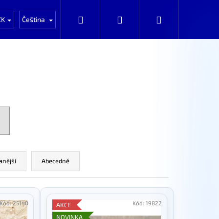
Auta k rozprodání po dílech
Automobily k prod
Hledat
Přihlášení
Nákupní
ZK
Čeština
košík
anější
Abecedně
Kód:
25140
Kód:
19822
AKCE
NOVINKA