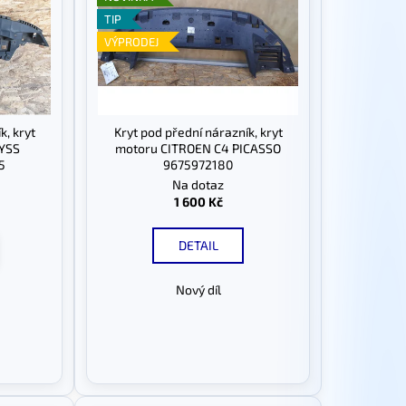
TIP
VÝPRODEJ
k, kryt
Kryt pod přední nárazník, kryt
YSS
motoru CITROEN C4 PICASSO
5
9675972180
Na dotaz
1 600 Kč
DETAIL
Nový díl