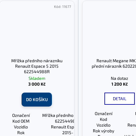
Kód:
11677
Mřížka předního nárazníku
Renault Megane MK3
Renault Espace 5 2015
přední nárazník 6202
622544988R
Skladem
Na dotaz
3 000 Kč
1 200 Kč
DETAIL
DO KOŠÍKU
Označení
Označení
Mřížka předního nárazníku
Kod
Kod OEM
622544988R
Vozidlo
Rena
Vozidlo
Renault Espace 5
Rok výroby
Rok
2015-