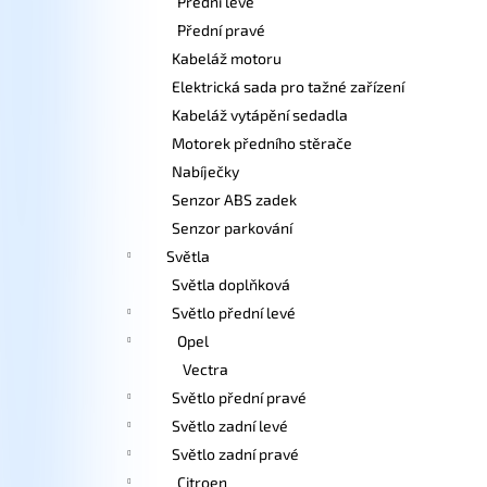
Přední levé
Přední pravé
Kabeláž motoru
Elektrická sada pro tažné zařízení
Kabeláž vytápění sedadla
Motorek předního stěrače
Nabíječky
Senzor ABS zadek
Senzor parkování
Světla
Světla doplňková
Světlo přední levé
Opel
Vectra
Světlo přední pravé
Světlo zadní levé
Světlo zadní pravé
Citroen