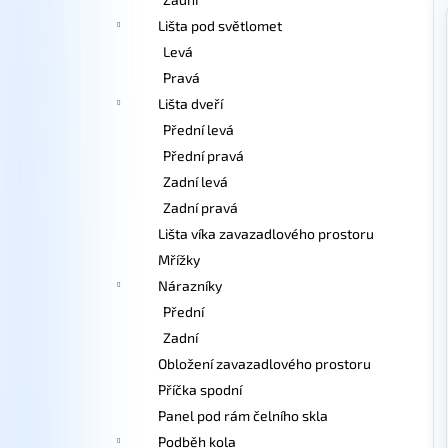
Lišta pod světlomet
Levá
Pravá
Lišta dveří
Přední levá
Přední pravá
Zadní levá
Zadní pravá
Lišta víka zavazadlového prostoru
Mřížky
Nárazníky
Přední
Zadní
Obložení zavazadlového prostoru
Příčka spodní
Panel pod rám čelního skla
Podběh kola