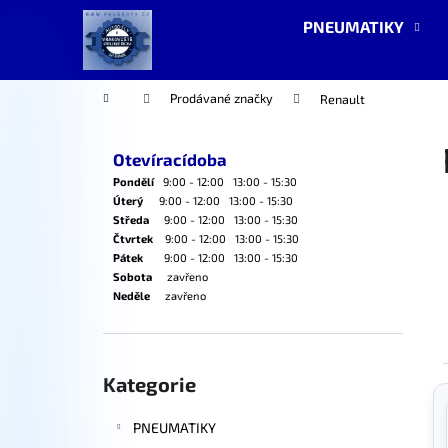
K
Přejít
PNEUMATIKY
na
o
obsah
Zpět
Zpět
š
do
do
í
Domů
Prodávané značky
Renault
k
obchodu
obchodu
P
o
Otevíracídoba
s
Pondělí
9:00 - 12:00 13:00 - 15:30
t
Úterý
9:00 - 12:00 13:00 - 15:30
Středa
9:00 - 12:00 13:00 - 15:30
r
Čtvrtek
9:00 - 12:00 13:00 - 15:30
a
Pátek
9:00 - 12:00 13:00 - 15:30
Sobota
zavřeno
n
Neděle
zavřeno
n
í
p
Přeskočit
kategorie
Kategorie
a
n
PNEUMATIKY
e