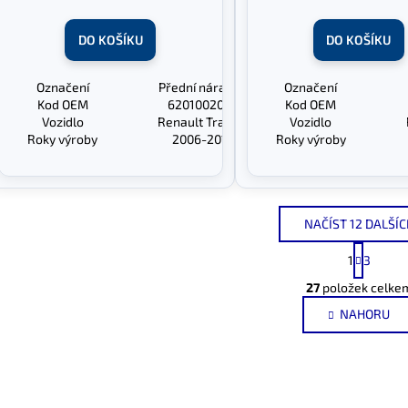
DO KOŠÍKU
DO KOŠÍKU
Označení
Přední nárazník
Označení
Kod OEM
620100202R
Kod OEM
Vozidlo
Renault Trafic II
Vozidlo
Roky výroby
2006-2014
Roky výroby
NAČÍST 12 DALŠÍC
S
1
3
t
O
r
27
položek celke
v
á
NAHORU
l
n
k
á
o
d
v
a
á
c
n