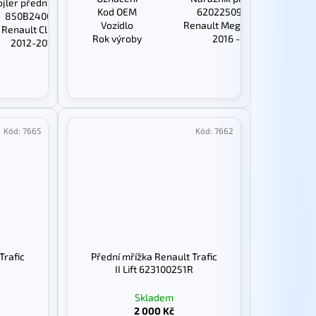
ojler předního nárazníku
Kod OEM
620225094R
850B24001R
Vozidlo
Renault Megane IV
Renault Clio IV
Rok výroby
2016 -
2012-2019
Kód:
7665
Kód:
7662
Trafic
Přední mřížka Renault Trafic
II Lift 623100251R
Skladem
2 000 Kč