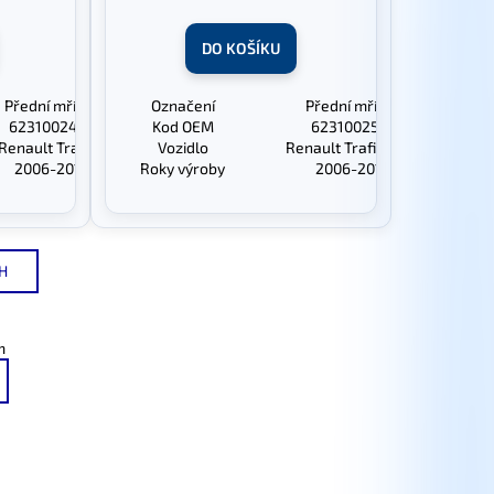
DO KOŠÍKU
Přední mřížka
Označení
Přední mřížka
623100247R
Kod OEM
623100251R
Renault Trafic II
Vozidlo
Renault Trafic II Lift
2006-2014
Roky výroby
2006-2014
H
m