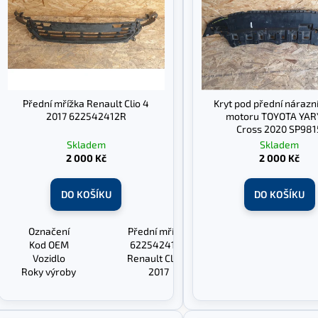
p
i
r
s
o
p
d
r
u
o
k
Přední mřížka Renault Clio 4
Kryt pod přední nárazní
d
2017 622542412R
motoru TOYOTA YAR
t
u
Cross 2020 SP981
ů
k
Skladem
Skladem
2 000 Kč
2 000 Kč
t
ů
DO KOŠÍKU
DO KOŠÍKU
Označení
Přední mřížka
Kod OEM
622542412R
Vozidlo
Renault Clio 4
Roky výroby
2017