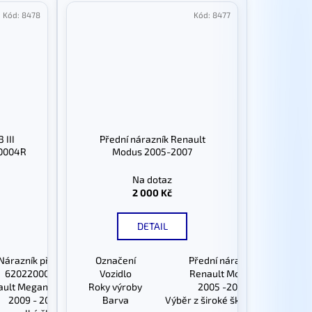
Kód:
8478
Kód:
8477
 III
Přední nárazník Renault
20004R
Modus 2005-2007
Na dotaz
2 000 Kč
DETAIL
Nárazník přední
Označení
Přední nárazník
620220004R
Vozidlo
Renault Modus
ult Megane MK3 III
Roky výroby
2005 -2007
2009 - 2011
Barva
Výběr z široké škály barev