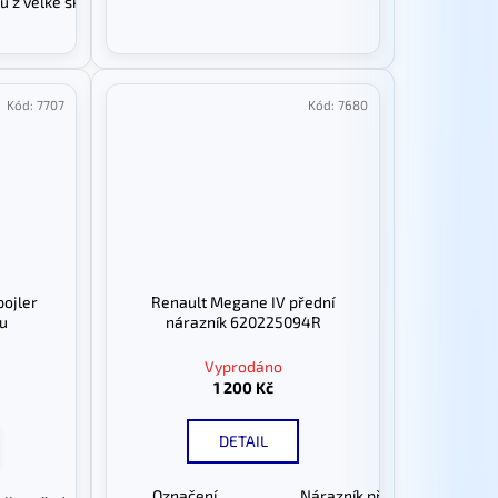
u z velké škály barev
Kód:
7707
Kód:
7680
pojler
Renault Megane IV přední
ku
nárazník 620225094R
Vyprodáno
1 200 Kč
DETAIL
Označení
Nárazník přední