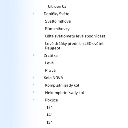
Citroen C3
Doplňky Světel
Světlo mlhové
Rám mlhovky
Lišta světlometu levá spodní část
Levé držáky předních LED světel
Peugeot
Zrcátka
Levá
Pravá
Kola NOVÁ
Kompletní sady kol
Nekompletní sady kol
Poklice
13"
14"
15"