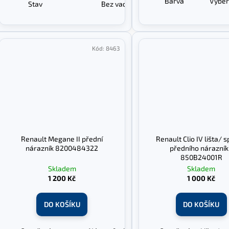
Barva
Výběr
Stav
Bez vad
Kód:
8463
Renault Megane II přední
Renault Clio IV lišta/ s
nárazník 8200484322
předního nárazní
850B24001R
Skladem
Skladem
1 200 Kč
1 000 Kč
DO KOŠÍKU
DO KOŠÍKU