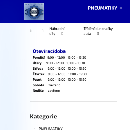
K
Přejít
PNEUMATIKY
na
o
obsah
Zpět
Zpět
š
do
do
í
Náhradní
Třídění dle značky
Domů
k
obchodu
obchodu
díly
auta
P
o
Otevíracídoba
s
Pondělí
9:00 - 12:00 13:00 - 15:30
t
Úterý
9:00 - 12:00 13:00 - 15:30
Středa
9:00 - 12:00 13:00 - 15:30
r
Čtvrtek
9:00 - 12:00 13:00 - 15:30
a
Pátek
9:00 - 12:00 13:00 - 15:30
Sobota
zavřeno
n
Neděle
zavřeno
n
í
p
Přeskočit
kategorie
Kategorie
a
n
PNEUMATIKY