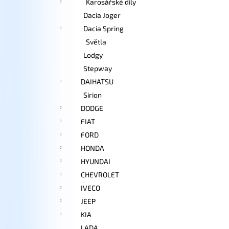
Karosářské díly
Dacia Joger
Dacia Spring
Světla
Lodgy
Stepway
DAIHATSU
Sirion
DODGE
FIAT
FORD
HONDA
HYUNDAI
CHEVROLET
IVECO
JEEP
KIA
LADA