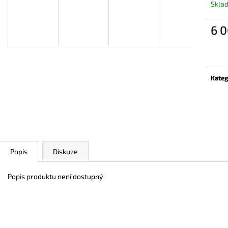
Skla
6 0
Měrn
cena:
Kateg
Popis
Diskuze
Popis produktu není dostupný