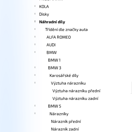
e
KOLA
l
Disky
Náhradní díly
Třídění dle značky auta
ALFA ROMEO
AUDI
BMW
BMW 1
BMW 3
Karosářské díly
Výztuha nárazníku
Výztuha nárazníku přední
Výztuha nárazníku zadní
BMW 5
Nárazníky
Nárazník přední
Nárazník zadní