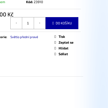
dem
Kód:
23910
00 Kč
á
DO KOŠÍKU
Tisk
orie
:
Světlo přední pravé
Zeptat se
Hlídat
Sdílet