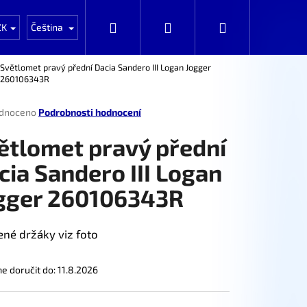
Auta k rozprodání po dílech
Automobily k prod
Hledat
Přihlášení
Nákupní
ZK
Čeština
Světlomet pravý přední Dacia Sandero III Logan Jogger
260106343R
košík
rné
dnoceno
Podrobnosti hodnocení
ení
tu
ětlomet pravý přední
cia Sandero III Logan
gger 260106343R
ček.
né držáky viz foto
 doručit do:
11.8.2026