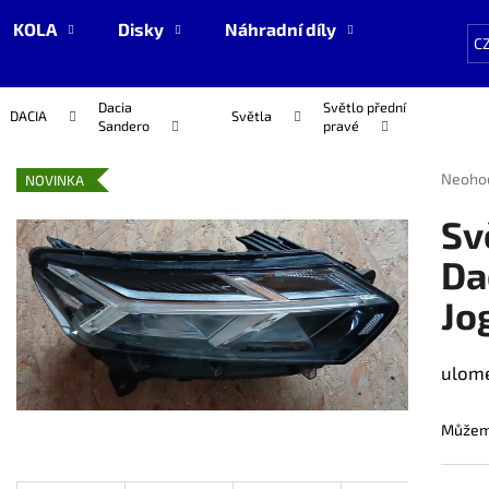
KOLA
Disky
Náhradní díly
NOVÉ zboží
C
Dacia
Světlo přední
Co potřebujete najít?
DACIA
Světla
Sandero
pravé
Průmě
Neoho
NOVINKA
hodnoc
HLEDAT
produk
Sv
je
0,0
Da
z
Doporučujeme
Jo
5
hvězdi
ulome
Můžeme