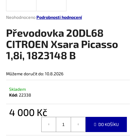
a
j
Průměrné
Neohodnoceno
Podrobnosti hodnocení
í
hodnocení
produktu
Převodovka 20DL68
t
je
?
0,0
CITROEN Xsara Picasso
z
1,8i, 1823148 B
5
hvězdiček.
HLEDAT
Můžeme doručit do:
10.8.2026
Skladem
Kód:
22338
D
o
4 000 Kč
p
o
Měrná
r
DO KOŠÍKU
cena:
u