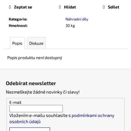
č
Zeptat se
Hlídat
Sdílet
u
j
Kategorie
:
Náhradní díly
e
Hmotnost
:
30 kg
m
e
Popis
Diskuze
Popis produktu není dostupný
Z
á
Odebírat newsletter
p
Nezmeškejte žádné novinky či slevy!
a
t
E-mail
í
Vložením e-mailu souhlasíte s
podmínkami ochrany
osobních údajů