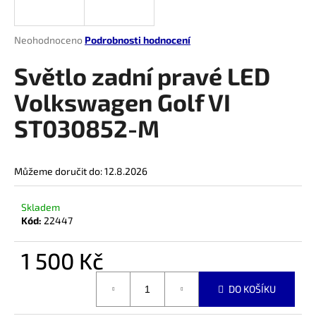
a
j
Průměrné
Neohodnoceno
Podrobnosti hodnocení
í
hodnocení
produktu
Světlo zadní pravé LED
t
je
?
0,0
Volkswagen Golf VI
z
ST030852-M
5
hvězdiček.
HLEDAT
Můžeme doručit do:
12.8.2026
Skladem
Kód:
22447
D
o
1 500 Kč
p
o
Měrná
r
DO KOŠÍKU
cena:
u