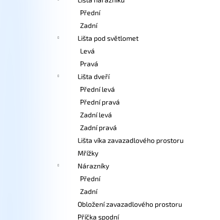
Přední
Zadní
Lišta pod světlomet
Levá
Pravá
Lišta dveří
Přední levá
Přední pravá
Zadní levá
Zadní pravá
Lišta víka zavazadlového prostoru
Mřížky
Nárazníky
Přední
Zadní
Obložení zavazadlového prostoru
Příčka spodní