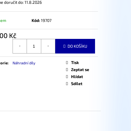
 doručit do:
11.8.2026
dem
Kód:
19707
00 Kč
á
DO KOŠÍKU
Tisk
orie
:
Náhradní díly
Zeptat se
Hlídat
Sdílet