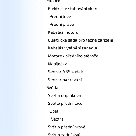
Elektro
Elektrické stahování oken
Přední levé
Přední pravé
Kabeláž motoru
Elektrická sada pro tažné zařízení
Kabeláž vytápění sedadla
Motorek předního stěrače
Nabíječky
Senzor ABS zadek
Senzor parkování
Světla
Světla doplňková
Světlo přední levé
Opel
Vectra
Světlo přední pravé
Světlo zadní levé