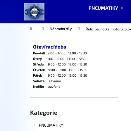
K
Přejít
PNEUMATIKY
na
o
obsah
Zpět
Zpět
š
do
do
í
Domů
Náhradní díly
Řídící jednotka motoru, b
k
obchodu
obchodu
P
o
Otevíracídoba
s
Pondělí
9:00 - 12:00 13:00 - 15:30
t
Úterý
9:00 - 12:00 13:00 - 15:30
Středa
9:00 - 12:00 13:00 - 15:30
r
Čtvrtek
9:00 - 12:00 13:00 - 15:30
a
Pátek
9:00 - 12:00 13:00 - 15:30
Sobota
zavřeno
n
Neděle
zavřeno
n
í
p
Přeskočit
kategorie
Kategorie
a
n
PNEUMATIKY
e