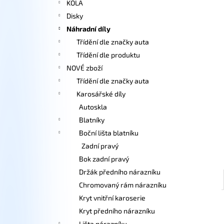
KOLA
l
Disky
Náhradní díly
Třídění dle značky auta
Třídění dle produktu
NOVÉ zboží
Třídění dle značky auta
Karosářské díly
Autoskla
Blatníky
Boční lišta blatníku
Zadní pravý
Bok zadní pravý
Držák předního nárazníku
Chromovaný rám nárazníku
Kryt vnitřní karoserie
Kryt předního nárazníku
Lišta nárazníku