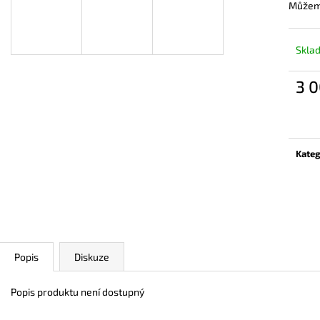
Můžeme
Skla
3 0
Měrn
cena:
Kateg
Popis
Diskuze
Popis produktu není dostupný