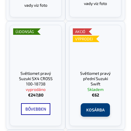
vady viz foto
vady viz foto
ÚJDONSÁG
AKCIÓ
VÝPRODEJ
Světlomet pravý
Světlomet pravý
Suzuki SX4 CROSS
přední Suzuki
100-18738
Swift
vyprodáno
Skladem
€247,80
€62
BŐVEBBEN
KOSÁRBA