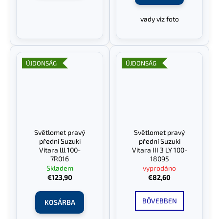
vady viz foto
ÚJDONSÁG
ÚJDONSÁG
Světlomet pravý
Světlomet pravý
přední Suzuki
přední Suzuki
Vitara lll 100-
Vitara III 3 LY 100-
7R016
18095
Skladem
vyprodáno
€123,90
€82,60
BŐVEBBEN
KOSÁRBA