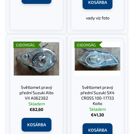
KOSÁRBA
j
a
vady viz foto
ÚJDONSÁG
ÚJDONSÁG
Světlomet pravý
Světlomet pravý
přední Suzuki Alto
přední Suzuki SX4
VII A062382
CROSS 100-17733
Koito
Skladem
Skladem
€82,60
€41,30
KOSÁRBA
KOSÁRBA