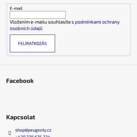
l
r
é
E-mail
á
c
n
Vložením e-mailu souhlasíte s
podmínkami ochrany
y
osobních údajů
í
t
FELIRATKOZÁS
á
s
e
l
e
m
Facebook
e
i
Kapcsolat
shop
@
peugeoty.cz
+420 728 625 224