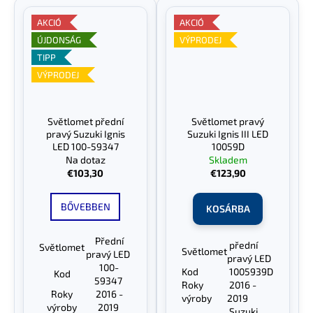
AKCIÓ
AKCIÓ
ÚJDONSÁG
VÝPRODEJ
TIPP
VÝPRODEJ
Světlomet přední
Světlomet pravý
pravý Suzuki Ignis
Suzuki Ignis III LED
LED 100-59347
10059D
Na dotaz
Skladem
€103,30
€123,90
BŐVEBBEN
KOSÁRBA
Přední
přední
Světlomet
Světlomet
pravý LED
pravý LED
100-
Kod
1005939D
Kod
59347
Roky
2016 -
Roky
2016 -
výroby
2019
výroby
2019
Suzuki