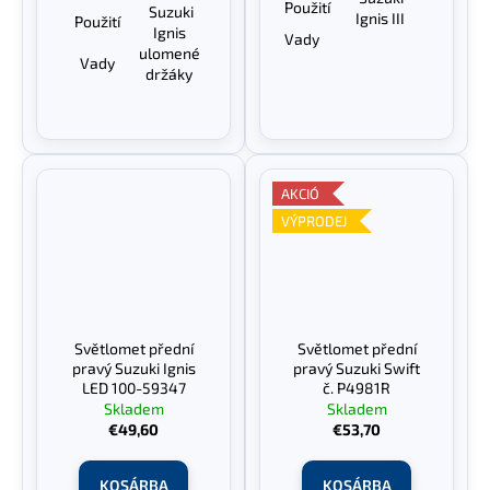
Použití
Suzuki
Ignis III
Použití
Ignis
Vady
ulomené
Vady
držáky
AKCIÓ
VÝPRODEJ
Světlomet přední
Světlomet přední
pravý Suzuki Ignis
pravý Suzuki Swift
LED 100-59347
č. P4981R
Skladem
Skladem
€49,60
€53,70
KOSÁRBA
KOSÁRBA