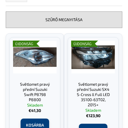
m
é
k
A
SZŰRŐ MEGNYITÁSA
e
j
k
á
T
n
r
l
e
e
ÚJDONSÁG
ÚJDONSÁG
j
r
n
u
m
d
k
é
e
k
z
e
é
Světlomet pravý
Světlomet pravý
k
s
přední Suzuki
přední Suzuki SX4
l
Swift P8798
S-Cross ll Full LED
e
P8800
35100-63T02,
i
2015+
Skladem
s
Skladem
€41,30
€123,90
t
á
KOSÁRBA