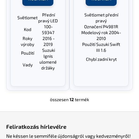
Přední
Světlomet přední
Světlomet
pravý LED
pravý
100-
Označení P4981R
Kod
59347
Modelový rok 2004-
Roky
2016 -
2010
výroby
2019
Použití Suzuki Swift
Suzuki
III 1.6
Použití
Ignis
Chybí zadní kryt
ulomené
Vady
držáky
összesen
12
termék
L
i
L
s
á
t
Feliratkozás hírlevélre
a
b
i
Ne késsen le semmiféle újdonságról vagy kedvezményről!