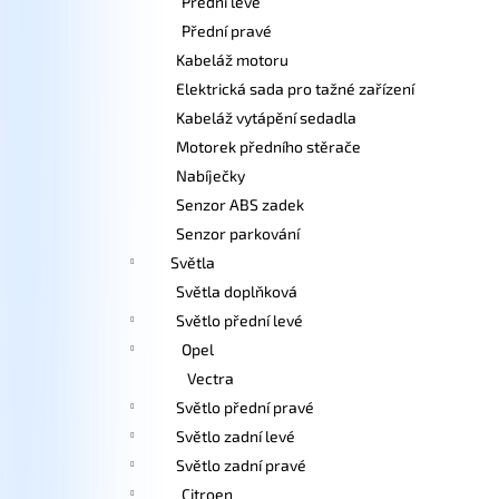
Přední levé
Přední pravé
Kabeláž motoru
Elektrická sada pro tažné zařízení
Kabeláž vytápění sedadla
Motorek předního stěrače
Nabíječky
Senzor ABS zadek
Senzor parkování
Světla
Světla doplňková
Světlo přední levé
Opel
Vectra
Světlo přední pravé
Světlo zadní levé
Světlo zadní pravé
Citroen