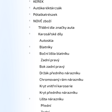
KERÉK
Autókeréktárcsák
Pótalkatrészek
NOVÉ zboží
Třídění dle značky auta
Karosářské díly
Autoskla
Blatníky
Boční lišta blatníku
Zadní pravý
Bok zadní pravý
Držák předního nárazníku
Chromovaný rám nárazníku
Kryt vnitřní karoserie
Kryt předního nárazníku
Lišta nárazníku
Přední
Zadní