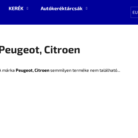
KERÉK
Autókeréktárcsák
Pótalkatrészek
EU
Mit keres?
Peugeot, Citroen
KERESÉS
A márka
Peugeot, Citroen
semmilyen terméke nem található...
Ajánljuk