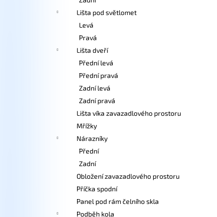
Lišta pod světlomet
Levá
Pravá
Lišta dveří
Přední levá
Přední pravá
Zadní levá
Zadní pravá
Lišta víka zavazadlového prostoru
Mřížky
Nárazníky
Přední
Zadní
Obložení zavazadlového prostoru
Příčka spodní
Panel pod rám čelního skla
Podběh kola