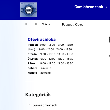
K
Ugrás
Gumiabroncsok
a
o
fő
Vissza
Vissza
s
tartalomhoz
a boltba
a boltba
á
Kezdőlap
Márka
Peugeot, Citroen
r
O
l
Otevíracídoba
d
Pondělí
9:00 - 12:00 13:00 - 15:30
a
Úterý
9:00 - 12:00 13:00 - 15:30
Středa
9:00 - 12:00 13:00 - 15:30
l
Čtvrtek
9:00 - 12:00 13:00 - 15:30
s
Pátek
9:00 - 12:00 13:00 - 15:30
Sobota
zavřeno
ó
Neděle
zavřeno
p
a
n
Kategóriák
átugrása
Kategóriák
e
l
Gumiabroncsok