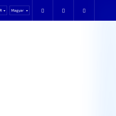
NOVÉ zboží
Auta k rozprodání po dílech
Keresés
Bejelentkezés
Kosár
R
Magyar