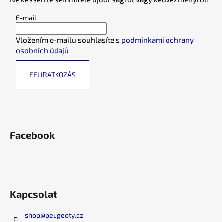
n
l
y
é
E-mail
í
c
t
Vložením e-mailu souhlasíte s
podmínkami ochrany
á
osobních údajů
s
e
FELIRATKOZÁS
l
e
m
e
i
Facebook
Kapcsolat
shop
@
peugeoty.cz