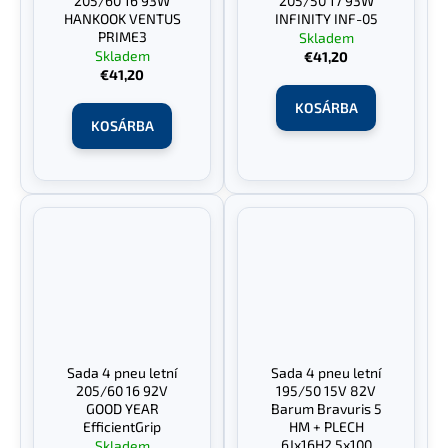
205/60 16 93W
205/50 17 93W
HANKOOK VENTUS
INFINITY INF-05
PRIME3
Skladem
Skladem
€41,20
€41,20
KOSÁRBA
KOSÁRBA
Sada 4 pneu letní
Sada 4 pneu letní
205/60 16 92V
195/50 15V 82V
GOOD YEAR
Barum Bravuris 5
EfficientGrip
HM + PLECH
6Jx16H2 5x100
Skladem