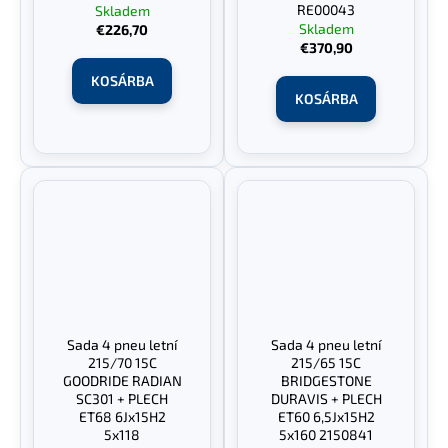
RE00043
Skladem
Skladem
€226,70
€370,90
KOSÁRBA
KOSÁRBA
Sada 4 pneu letní
Sada 4 pneu letní
215/70 15C
215/65 15C
GOODRIDE RADIAN
BRIDGESTONE
SC301 + PLECH
DURAVIS + PLECH
ET68 6Jx15H2
ET60 6,5Jx15H2
5x118
5x160 2150841