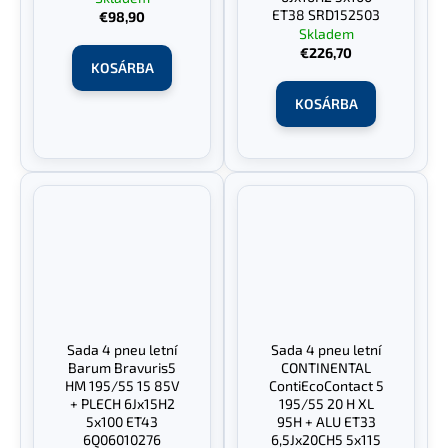
ET38 SRD152503
€98,90
Skladem
€226,70
KOSÁRBA
KOSÁRBA
Sada 4 pneu letní
Sada 4 pneu letní
Barum Bravuris5
CONTINENTAL
HM 195/55 15 85V
ContiEcoContact 5
+ PLECH 6Jx15H2
195/55 20 H XL
5x100 ET43
95H + ALU ET33
6Q06010276
6,5Jx20CH5 5x115