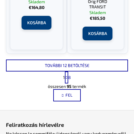
Orig FORD
Skladem
TRANSIT
€164,80
Skladem
€185,50
KOSÁRBA
KOSÁRBA
TOVÁBBI 12 BETÖLTÉSE
L
1
8
a
L
p
összesen
95
termék
i
o
FEL
s
z
á
t
s
a
L
i
á
r
Feliratkozás hírlevélre
b
á
Ne késsen le semmiféle újdonságról vagy kedvezményről!