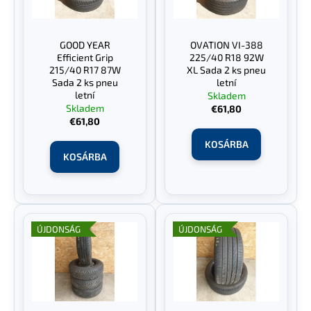
é
e
k
z
e
é
GOOD YEAR
OVATION VI-388
k
s
Efficient Grip
225/40 R18 92W
l
215/40 R17 87W
XL Sada 2 ks pneu
e
Sada 2 ks pneu
letní
i
letní
Skladem
s
Skladem
€61,80
€61,80
t
á
KOSÁRBA
KOSÁRBA
j
a
ÚJDONSÁG
ÚJDONSÁG