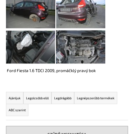
A
j
á
n
l
j
u
k
Ford Fiesta 1.6 TDCI 2009, promáčklý pravý bok
T
e
Ajánljuk
Legolcsóbb elöl
Legdrágább
Legnépszerűbb termékek
r
ABC szerint
m
é
k