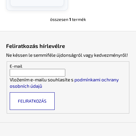
összesen
1
termék
L
i
L
s
á
t
Feliratkozás hírlevélre
a
b
i
Ne késsen le semmiféle újdonságról vagy kedvezményről!
l
r
é
E-mail
á
c
n
Vložením e-mailu souhlasíte s
podmínkami ochrany
y
osobních údajů
í
t
FELIRATKOZÁS
á
s
e
l
e
m