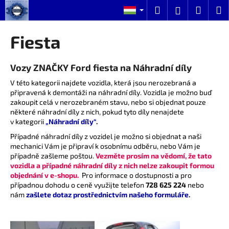
K
Ugrás
Keresés
Kosár
M
Bejelentk
a
o
fő
Vissza
Vissza
s
tartalomhoz
Fiesta
á
M
r
Vozy ZNAČKY Ford fiesta na Náhradní díly
i
t
V této kategorii najdete vozidla, která jsou nerozebraná a
připravená k demontáži na náhradní díly. Vozidla je možno buď
k
zakoupit celá v nerozebraném stavu, nebo si objednat pouze
e
některé náhradní díly z nich, pokud tyto díly nenajdete
r
v kategorii
„Náhradní díly“
.
e
Případné náhradní díly z vozidel je možno si objednat a naši
mechanici Vám je připraví k osobnímu odběru, nebo Vám je
s
případně zašleme poštou.
Vezměte prosím na vědomí, že tato
?
vozidla a případné náhradní díly z nich nelze zakoupit formou
objednání v e-shopu.
Pro informace o dostupnosti a pro
případnou dohodu o ceně využijte telefon
728 625 224
nebo
nám
zašlete dotaz prostřednictvím našeho formuláře
.
KERESÉS