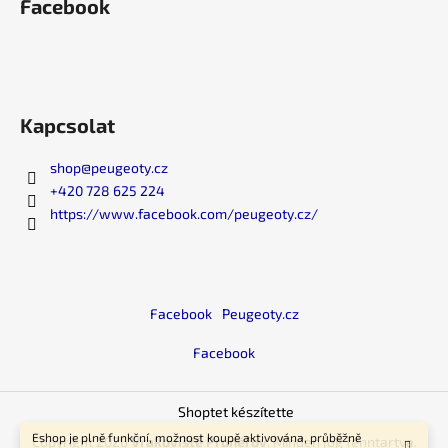
Facebook
e
i
Kapcsolat
shop
@
peugeoty.cz
+420 728 625 224
https://www.facebook.com/peugeoty.cz/
Facebook
Peugeoty.cz
Facebook
Shoptet készítette
Eshop je plně funkční, možnost koupě aktivována, průběžně
Copyright 2026
Vrakoviště Prunéřov
. Minden jog fenntartva.