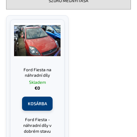
SZŰRŐ MEGNYITÁSA
e
k
T
r
e
e
r
n
m
d
é
e
k
z
e
é
Ford Fiesta na
k
s
náhradní díly
l
e
Skladem
€0
i
s
KOSÁRBA
t
á
Ford Fiesta -
j
náhradní díly v
a
dobrém stavu