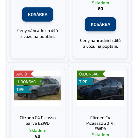
i
Skladem
s
€0
KOSÁRBA
t
á
KOSÁRBA
Ceny náhradních dílů
j
z vozu na poptání.
a
Ceny náhradních dílů
z vozu na poptání.
AKCIÓ
ÚJDONSÁG
ÚJDONSÁG
TIPP
TIPP
Citroen C4 Picasso
Citroen C4
barva EZWD
Picassso 2014,
EWPA
Skladem
Skladem
€0