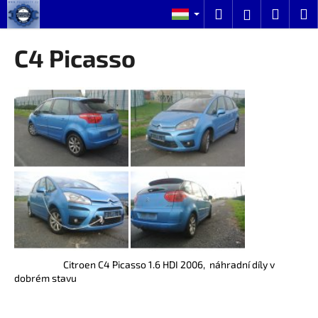
K
Ugrás
Keresés
Kosár
M
Bejelentk
a
o
fő
Vissza
Vissza
s
tartalomhoz
C4 Picasso
á
M
r
i
t
k
e
r
e
s
?
Citroen C4 Picasso 1.6 HDI 2006, náhradní díly v
dobrém stavu
KERESÉS