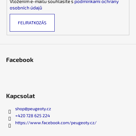
Vložením e-mailu souhlasíte s
podmínkami ochrany
y
osobních údajů
í
t
FELIRATKOZÁS
á
s
e
l
e
m
Facebook
e
i
Kapcsolat
shop
@
peugeoty.cz
+420 728 625 224
https://www.facebook.com/peugeoty.cz/