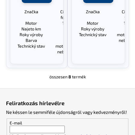
Značka
Citroen C4 Picasso
Značka
Citroe
foceno 18.07.2022
focen
Motor
1.6 HDI 9HZ 16V
Motor
1.6 H
Najeto km
237.872
Roky výroby
20
Roky výroby
2006-2013
Technický stav
motor + 
Barva
KEBC
neboura
Technický stav
motor + převodovka OK
nebourané - pojízdné
összesen
8
termék
L
i
L
s
á
t
Feliratkozás hírlevélre
a
b
i
Ne késsen le semmiféle újdonságról vagy kedvezményről!
l
r
é
E-mail
á
c
n