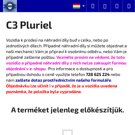
K
Ugrás
Keresés
Kosár
M
Bejelentk
a
o
fő
Vissza
Vissza
s
tartalomhoz
C3 Pluriel
á
M
r
i
Vozidla k prodeji na náhradní díly buď v celku, nebo po
jednotlivých dílech. Případné náhradní díly si můžete objednat a
t
naši mechanici Vám je připraví k osobnímu odběru, nebo Vám je
k
případně zašleme poštou.
Vezměte prosím na vědomí, že toto
e
vozidlo a případné náhradní díly z nich nelze zakoupit formou
objednání v e-shopu.
Pro informace o dostupnosti a pro
r
případnou dohodu o ceně využijte telefon
728 625 224
nebo
e
nám
zašlete dotaz prostřednictvím našeho formuláře
.
Objednávku lze učinit i v případě, že je u vozidla uvedena
s
poznámka, že položka byla vyprodána.
?
A terméket jelenleg előkészítjük.
KERESÉS