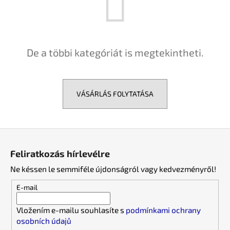
A
j
De a többi kategóriát is megtekintheti.
á
n
l
j
VÁSÁRLÁS FOLYTATÁSA
u
k
L
á
Feliratkozás hírlevélre
b
Ne késsen le semmiféle újdonságról vagy kedvezményről!
l
é
E-mail
c
Vložením e-mailu souhlasíte s
podmínkami ochrany
osobních údajů