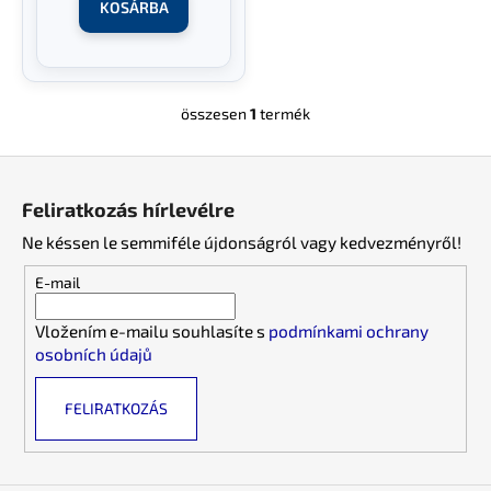
KOSÁRBA
t
á
j
a
összesen
1
termék
L
i
L
s
á
t
Feliratkozás hírlevélre
a
b
i
Ne késsen le semmiféle újdonságról vagy kedvezményről!
l
r
é
E-mail
á
c
n
Vložením e-mailu souhlasíte s
podmínkami ochrany
y
osobních údajů
í
t
FELIRATKOZÁS
á
s
e
l