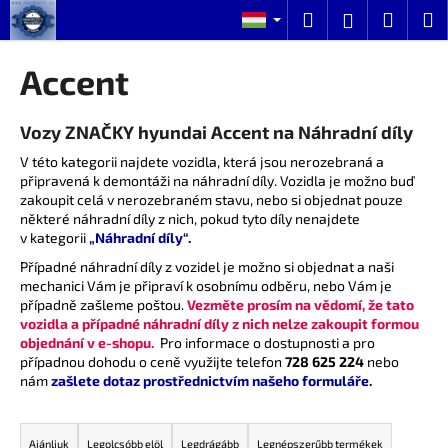
K
Ugrás
Keresés
Kosár
M
Bejelentk
a
o
fő
Vissza
Vissza
s
tartalomhoz
Accent
á
M
r
Vozy ZNAČKY hyundai Accent na Náhradní díly
i
t
V této kategorii najdete vozidla, která jsou nerozebraná a
připravená k demontáži na náhradní díly. Vozidla je možno buď
k
zakoupit celá v nerozebraném stavu, nebo si objednat pouze
e
některé náhradní díly z nich, pokud tyto díly nenajdete
r
v kategorii
„Náhradní díly“
.
e
Případné náhradní díly z vozidel je možno si objednat a naši
mechanici Vám je připraví k osobnímu odběru, nebo Vám je
s
případně zašleme poštou.
Vezměte prosím na vědomí, že tato
?
vozidla a případné náhradní díly z nich nelze zakoupit formou
objednání v e-shopu.
Pro informace o dostupnosti a pro
případnou dohodu o ceně využijte telefon
728 625 224
nebo
nám
zašlete dotaz prostřednictvím našeho formuláře
.
T
KERESÉS
e
Ajánljuk
Legolcsóbb elöl
Legdrágább
Legnépszerűbb termékek