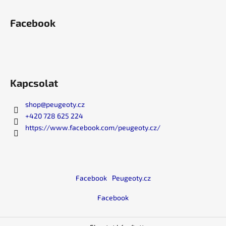
e
m
Facebook
e
i
Kapcsolat
shop
@
peugeoty.cz
+420 728 625 224
https://www.facebook.com/peugeoty.cz/
Facebook
Peugeoty.cz
Facebook