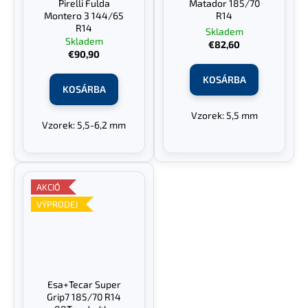
Pirelli Fulda
Matador 185/70
Montero 3 144/65
R14
R14
Skladem
Skladem
€82,60
€90,90
KOSÁRBA
KOSÁRBA
Vzorek: 5,5 mm
Vzorek: 5,5-6,2 mm
AKCIÓ
VÝPRODEJ
Esa+Tecar Super
Grip7 185/70 R14