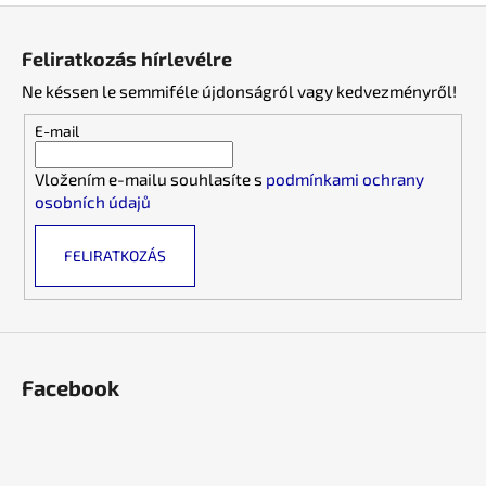
L
s
á
t
Feliratkozás hírlevélre
a
b
i
Ne késsen le semmiféle újdonságról vagy kedvezményről!
l
r
é
E-mail
á
c
n
Vložením e-mailu souhlasíte s
podmínkami ochrany
y
osobních údajů
í
t
FELIRATKOZÁS
á
s
e
l
e
m
Facebook
e
i