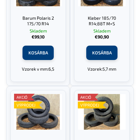
k
z
e
é
Barum Polaris 2
Kleber 185/70
A
k
s
175/70 R14
R14;88T M+S
j
l
e
Skladem
Skladem
á
€99,10
€90,90
i
n
s
l
j
KOSÁRBA
KOSÁRBA
t
u
á
k
Vzorek v mm:6,5
Vzorek:5,7 mm
j
a
AKCIÓ
AKCIÓ
VÝPRODEJ
VÝPRODEJ