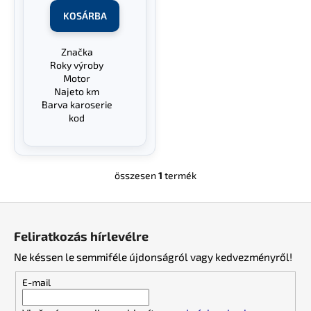
s
KOSÁRBA
t
á
Značka
Peugeot 106
j
Roky výroby
1991 - 2003
a
Motor
1 i
Najeto km
Barva karoserie
KRDB
kod
összesen
1
termék
L
i
L
s
á
t
Feliratkozás hírlevélre
a
b
i
Ne késsen le semmiféle újdonságról vagy kedvezményről!
l
r
é
E-mail
á
c
n