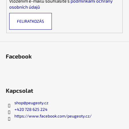
Vložením e-mailu souhlasíte s
podmínkami ochrany
y
osobních údajů
í
t
FELIRATKOZÁS
á
s
e
l
e
m
Facebook
e
i
Kapcsolat
shop
@
peugeoty.cz
+420 728 625 224
https://www.facebook.com/peugeoty.cz/