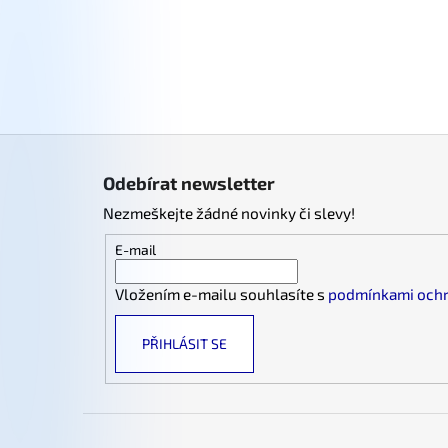
Z
á
Odebírat newsletter
p
Nezmeškejte žádné novinky či slevy!
a
t
E-mail
í
Vložením e-mailu souhlasíte s
podmínkami ochr
PŘIHLÁSIT SE