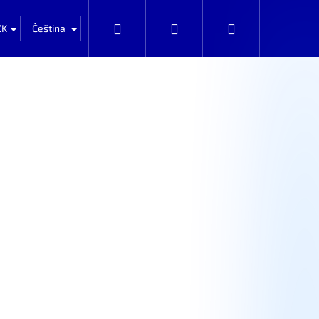
Auta k rozprodání po dílech
Automobily k prod
Hledat
Přihlášení
Nákupní
ZK
Čeština
košík