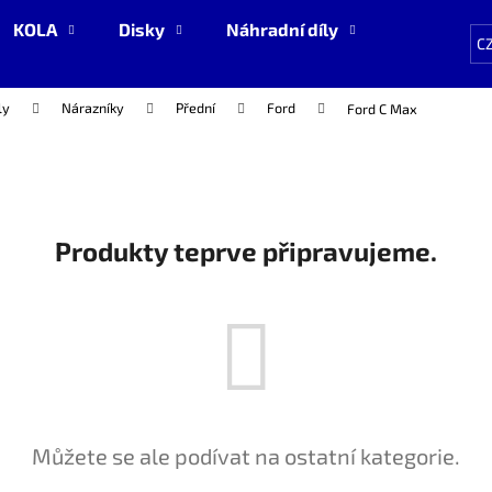
KOLA
Disky
Náhradní díly
NOVÉ zboží
C
ly
Nárazníky
Přední
Ford
Ford C Max
Co potřebujete najít?
HLEDAT
Produkty teprve připravujeme.
Doporučujeme
Můžete se ale podívat na ostatní kategorie.