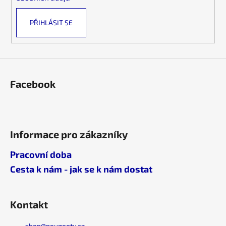
v
ý
PŘIHLÁSIT SE
p
i
s
u
Facebook
Informace pro zákazníky
Pracovní doba
Cesta k nám - jak se k nám dostat
Kontakt
shop
@
peugeoty.cz