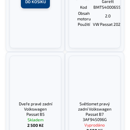
Garett
DO KOŠÍKU
Kod
BMTS40006551
Obsah
2.0
motoru
Použití
VW Passat 2020
Dveře pravé zadní
Světlomet pravý
Volkswagen
zadní Volkswagen
Passat B5
Passat B7
3AF945096G
Skladem
Vyprodáno
2 500 Kč