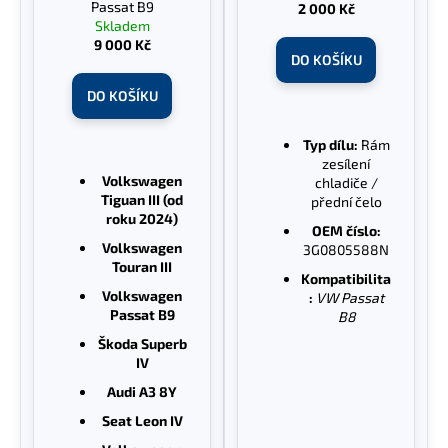
u
č
Passat B9
2 000 Kč
k
u
Skladem
9 000 Kč
j
t
DO KOŠÍKU
e
ů
m
DO KOŠÍKU
e
Typ dílu:
Rám
zesílení
Volkswagen
chladiče /
Tiguan III (od
přední čelo
roku 2024)
OEM číslo:
Volkswagen
3G0805588N
Touran III
Kompatibilita
Volkswagen
:
VW Passat
Passat B9
B8
Škoda Superb
IV
Audi A3 8Y
Seat Leon IV