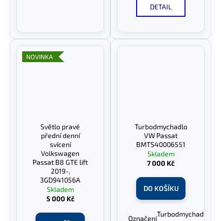
DETAIL
NOVINKA
Světlo pravé
Turbodmychadlo
přední denní
VW Passat
svícení
BMTS40006551
Volkswagen
Skladem
Passat B8 GTE lift
7 000 Kč
2019-,
3GD941056A
DO KOŠÍKU
Skladem
5 000 Kč
Turbodmychadlo
Označení