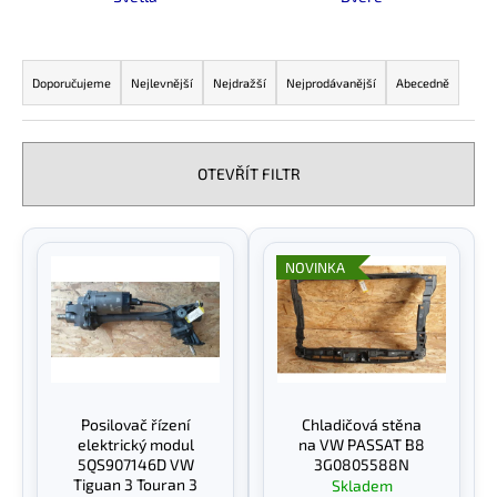
a
Ř
j
a
í
Doporučujeme
Nejlevnější
Nejdražší
Nejprodávanější
Abecedně
z
t
e
?
n
OTEVŘÍT FILTR
í
p
V
r
HLEDAT
ý
NOVINKA
o
p
d
i
u
s
D
k
o
p
t
p
r
Posilovač řízení
Chladičová stěna
ů
o
o
elektrický modul
na VW PASSAT B8
r
d
5QS907146D VW
3G0805588N
u
Tiguan 3 Touran 3
Skladem