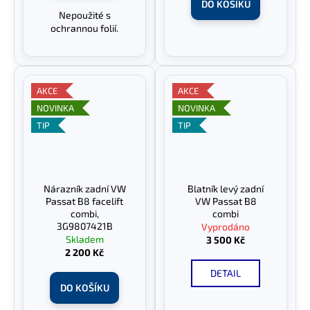
DO KOŠÍKU
Nepoužité s
ochrannou folií.
AKCE
AKCE
NOVINKA
NOVINKA
TIP
TIP
Nárazník zadní VW
Blatník levý zadní
Passat B8 facelift
VW Passat B8
combi,
combi
3G9807421B
Vyprodáno
Skladem
3 500 Kč
2 200 Kč
DETAIL
DO KOŠÍKU