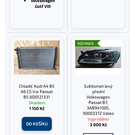
Volkswagen
Golf VIII
NOVINKA
Chladič Audi A4 B5
Světlomet levý
A6 C5 Vw Passat
přední
B5 8D0121331
Volkswagen
Passat B7,
Skladem
3AB941005,
1 150 Kč
90003372 Valeo
Vyprodáno
DO KOŠÍKU
3 000 Kč