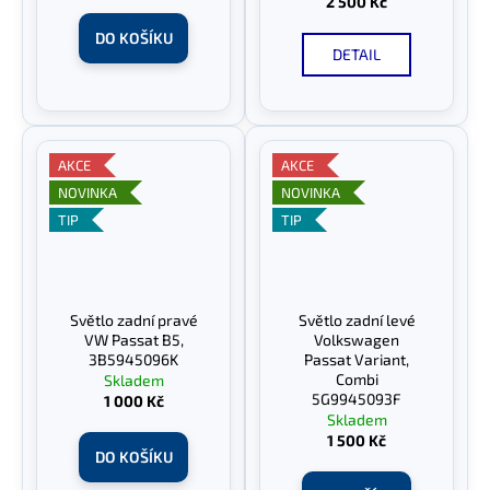
2 500 Kč
DO KOŠÍKU
DETAIL
AKCE
AKCE
NOVINKA
NOVINKA
TIP
TIP
Světlo zadní pravé
Světlo zadní levé
VW Passat B5,
Volkswagen
3B5945096K
Passat Variant,
Combi
Skladem
5G9945093F
1 000 Kč
Skladem
1 500 Kč
DO KOŠÍKU