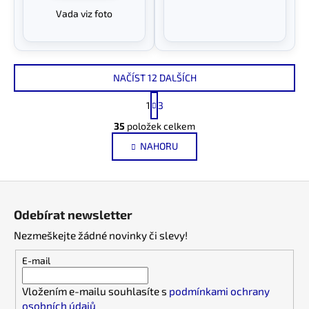
Vada viz foto
NAČÍST 12 DALŠÍCH
S
1
3
t
O
r
35
položek celkem
v
á
NAHORU
l
n
k
á
o
d
Z
v
a
á
á
c
Odebírat newsletter
n
p
í
í
Nezmeškejte žádné novinky či slevy!
p
a
r
t
E-mail
v
í
k
Vložením e-mailu souhlasíte s
podmínkami ochrany
y
osobních údajů