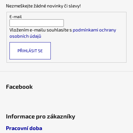
p
č
a
Nezmeškejte žádné novinky či slevy!
u
a
c
j
t
E-mail
í
e
í
p
m
Vložením e-mailu souhlasíte s
podmínkami ochrany
r
e
osobních údajů
v
k
PŘIHLÁSIT SE
y
v
ý
p
i
s
Facebook
u
Informace pro zákazníky
Pracovní doba