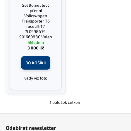
r
Světlomet levý
ů
a
o
přední
j
d
Volkswagen
Transporter T6
í
u
facelift T7,
t
k
7L0998479,
?
90166088C Valeo
t
Skladem
ů
3 000 Kč
DO KOŠÍKU
HLEDAT
vady viz foto
D
o
1
položek celkem
O
p
v
o
Z
l
r
á
á
u
Odebírat newsletter
d