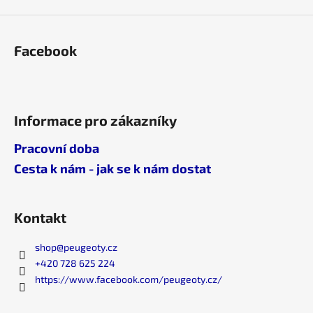
p
i
s
Facebook
u
Informace pro zákazníky
Pracovní doba
Cesta k nám - jak se k nám dostat
Kontakt
shop
@
peugeoty.cz
+420 728 625 224
https://www.facebook.com/peugeoty.cz/