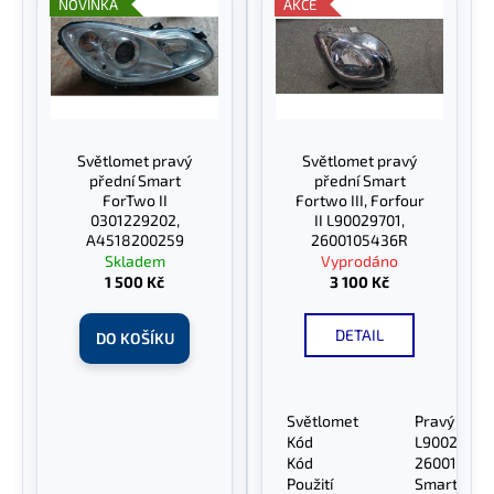
ý
NOVINKA
AKCE
o
a
p
d
j
i
u
í
s
k
t
p
t
?
r
Světlomet pravý
Světlomet pravý
ů
o
přední Smart
přední Smart
d
ForTwo II
Fortwo III, Forfour
0301229202,
II L90029701,
u
A4518200259
2600105436R
HLEDAT
k
Skladem
Vyprodáno
1 500 Kč
3 100 Kč
t
ů
DETAIL
DO KOŠÍKU
D
o
p
Světlomet
Pravý před
o
Kód
L90029701
r
Kód
260010543
u
Použití
Smart Fortw