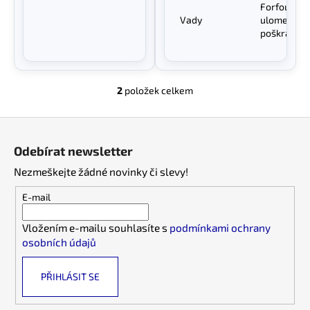
č
Forfour II
u
Vady
ulomený d
j
poškrábané
e
m
e
2
položek celkem
O
v
Z
l
á
á
Odebírat newsletter
d
p
a
Nezmeškejte žádné novinky či slevy!
a
c
t
E-mail
í
í
p
Vložením e-mailu souhlasíte s
podmínkami ochrany
r
osobních údajů
v
k
PŘIHLÁSIT SE
y
v
ý