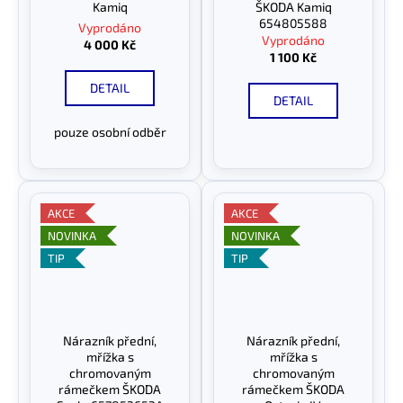
Kamiq
ŠKODA Kamiq
654805588
Vyprodáno
Vyprodáno
4 000 Kč
1 100 Kč
DETAIL
DETAIL
pouze osobní odběr
AKCE
AKCE
NOVINKA
NOVINKA
TIP
TIP
Nárazník přední,
Nárazník přední,
mřížka s
mřížka s
chromovaným
chromovaným
rámečkem ŠKODA
rámečkem ŠKODA