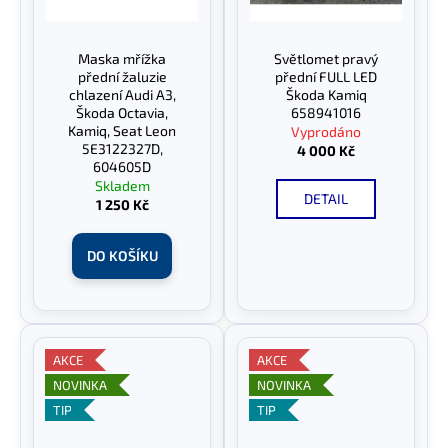
Maska mřížka
Světlomet pravý
přední žaluzie
přední FULL LED
chlazení Audi A3,
Škoda Kamiq
Škoda Octavia,
658941016
Kamiq, Seat Leon
Vyprodáno
5E3122327D,
4 000 Kč
604605D
Skladem
DETAIL
1 250 Kč
DO KOŠÍKU
AKCE
AKCE
NOVINKA
NOVINKA
TIP
TIP