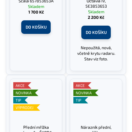
Scala 657853653A
Octavia IV,
5E3853653
Skladem
Skladem
1 700 Kč
2 200 Kč
DO KOŠÍKU
DO KOŠÍKU
Nepoužitá, nová,
včetně krytu radaru.
Stav viz foto.
AKCE
AKCE
NOVINKA
NOVINKA
TIP
TIP
VÝPRODEJ
Přední mřížka
Nárazník přední,