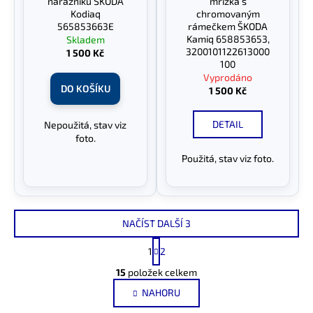
nárazníku ŠKODA
mřížka s
Kodiaq
chromovaným
565853663E
rámečkem ŠKODA
Kamiq 658853653,
Skladem
3200101122613000
1 500 Kč
100
Vyprodáno
DO KOŠÍKU
1 500 Kč
DETAIL
Nepoužitá, stav viz
foto.
Použitá, stav viz foto.
NAČÍST DALŠÍ 3
S
1
2
t
O
r
15
položek celkem
v
á
NAHORU
l
n
k
á