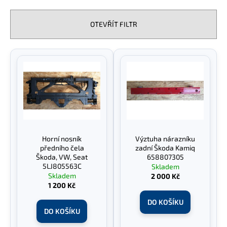
e
a
n
j
OTEVŘÍT FILTR
í
í
p
t
V
r
?
ý
o
p
d
i
u
s
k
p
HLEDAT
t
r
Horní nosník
Výztuha nárazníku
ů
o
předního čela
zadní Škoda Kamiq
d
Škoda, VW, Seat
658807305
D
5LJ805563C
Skladem
u
o
Skladem
2 000 Kč
k
p
1 200 Kč
o
t
DO KOŠÍKU
r
ů
DO KOŠÍKU
u