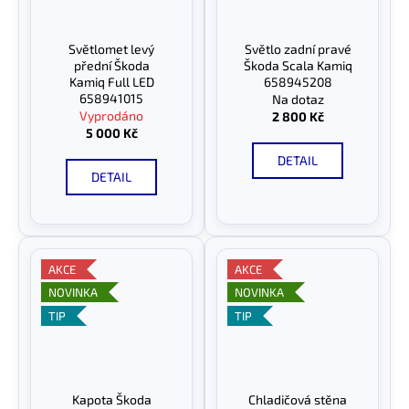
Světlomet levý
Světlo zadní pravé
přední Škoda
Škoda Scala Kamiq
Kamiq Full LED
658945208
658941015
Na dotaz
Vyprodáno
2 800 Kč
5 000 Kč
DETAIL
DETAIL
AKCE
AKCE
NOVINKA
NOVINKA
TIP
TIP
Kapota Škoda
Chladičová stěna