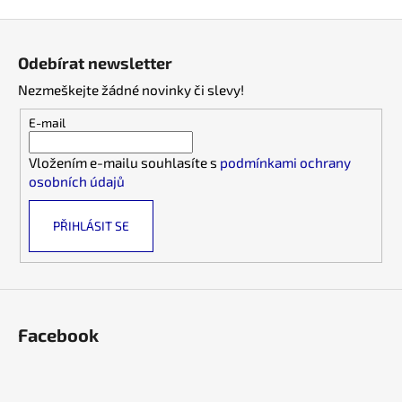
o
d
Z
v
a
á
á
c
Odebírat newsletter
n
p
í
í
Nezmeškejte žádné novinky či slevy!
p
a
r
t
E-mail
v
í
k
Vložením e-mailu souhlasíte s
podmínkami ochrany
y
osobních údajů
v
ý
PŘIHLÁSIT SE
p
i
s
u
Facebook