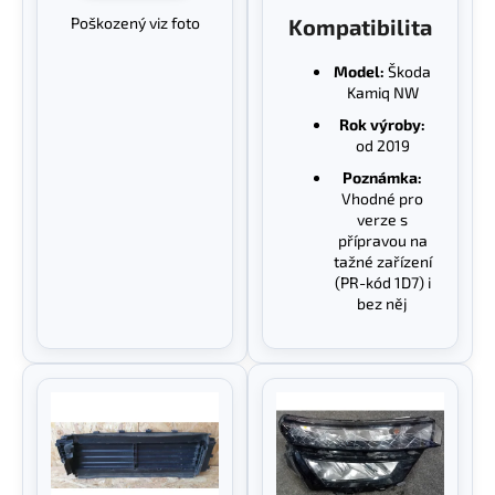
č
Poškozený viz foto
Kompatibilita
u
j
Model:
Škoda
e
Kamiq NW
m
e
Rok výroby:
od 2019
Poznámka:
Vhodné pro
verze s
přípravou na
tažné zařízení
(PR-kód 1D7) i
bez něj