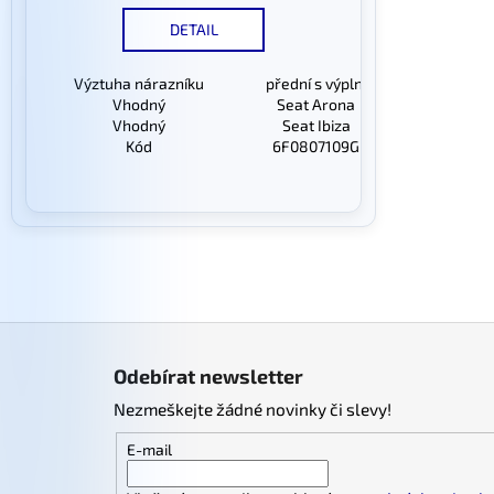
DETAIL
Výztuha nárazníku
přední s výplní
Vhodný
Seat Arona
Vhodný
Seat Ibiza
Kód
6F0807109G
Z
á
Odebírat newsletter
p
Nezmeškejte žádné novinky či slevy!
a
t
E-mail
í