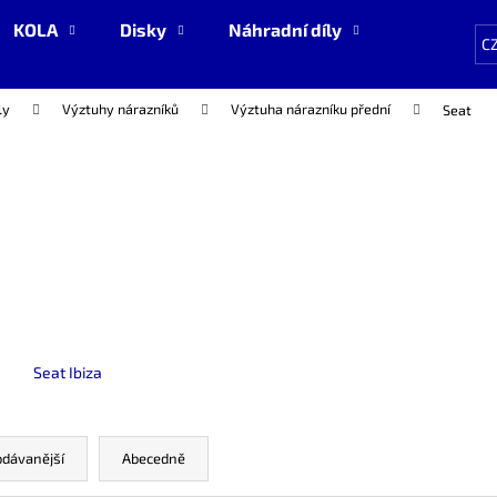
KOLA
Disky
Náhradní díly
NOVÉ zboží
C
ly
Výztuhy nárazníků
Výztuha nárazníku přední
Seat
Co potřebujete najít?
HLEDAT
Doporučujeme
Seat Ibiza
odávanější
Abecedně