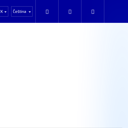
Auta k rozprodání po dílech
Automobily k prod
Hledat
Přihlášení
Nákupní
ZK
Čeština
košík