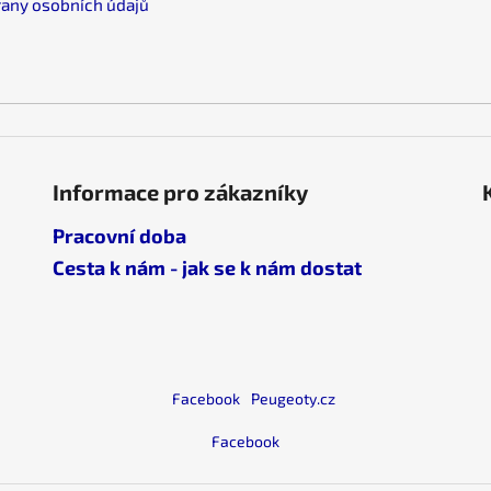
any osobních údajů
v
k
y
v
ý
p
i
s
Informace pro zákazníky
u
Pracovní doba
Cesta k nám - jak se k nám dostat
Facebook
Peugeoty.cz
Facebook