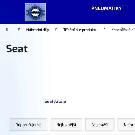
K
Přejít
PNEUMATIKY
na
o
obsah
Zpět
Zpět
š
do
do
í
Domů
Náhradní díly
Třídění dle produktu
Karosářské dí
k
obchodu
obchodu
Seat
Seat Arona
Ř
a
Doporučujeme
Nejlevnější
Nejdražší
Nejpr
z