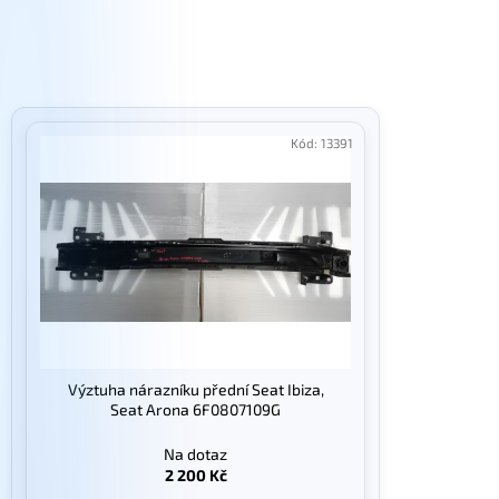
e
n
í
p
V
r
ý
Kód:
13391
o
p
d
i
u
s
k
p
t
r
ů
o
d
u
Výztuha nárazníku přední Seat Ibiza,
k
Seat Arona 6F0807109G
t
Na dotaz
ů
2 200 Kč