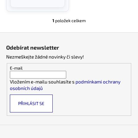
č
u
j
1
položek celkem
e
O
m
v
Z
e
l
á
á
Odebírat newsletter
d
p
a
Nezmeškejte žádné novinky či slevy!
a
c
t
E-mail
í
í
p
Vložením e-mailu souhlasíte s
podmínkami ochrany
r
osobních údajů
v
k
PŘIHLÁSIT SE
y
v
ý
p
i