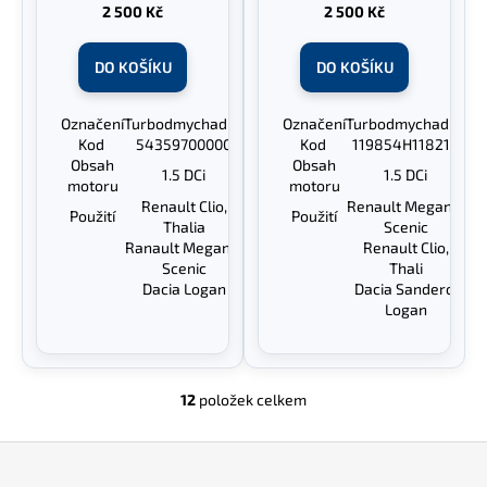
2 500 Kč
2 500 Kč
DO KOŠÍKU
DO KOŠÍKU
Označení
Turbodmychadlo
Označení
Turbodmychadlo
Kod
54359700000
Kod
119854H118218
Obsah
Obsah
1.5 DCi
1.5 DCi
motoru
motoru
Renault Clio,
Renault Megane,
Použití
Použití
Thalia
Scenic
Ranault Megane,
Renault Clio,
Scenic
Thali
Dacia Logan
Dacia Sandero,
Logan
12
položek celkem
O
v
Z
l
á
á