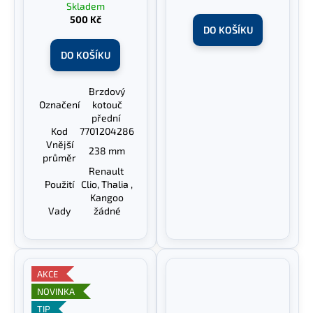
Skladem
500 Kč
DO KOŠÍKU
DO KOŠÍKU
Brzdový
Označení
kotouč
přední
Kod
7701204286
Vnější
238 mm
průměr
Renault
Použití
Clio, Thalia ,
Kangoo
Vady
žádné
AKCE
NOVINKA
TIP