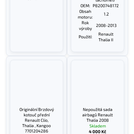
OEM:
P8200748172
Obsah
1.2
motoru:
Rok
2008-2013
výroby
Renault
Použití:
Thalia II
Originální Brzdový
Nepoužitá sada
kotouč přední
airbagů Renault
Renault Clio,
Thalia 2008
Thalia , Kangoo
Skladem
7701204286
4 000 Kč