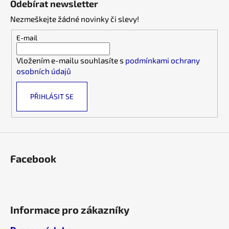
Odebírat newsletter
d
p
a
Nezmeškejte žádné novinky či slevy!
a
c
t
E-mail
í
í
p
Vložením e-mailu souhlasíte s
podmínkami ochrany
r
osobních údajů
v
k
PŘIHLÁSIT SE
y
v
ý
p
i
s
Facebook
u
Informace pro zákazníky