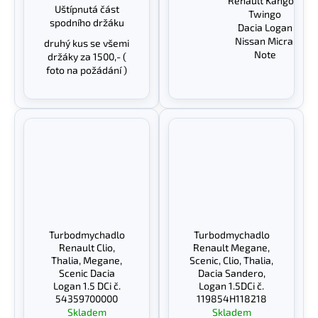
Renault Kangoo,
Uštípnutá část
Twingo
spodního držáku
Dacia Logan
Nissan Micra,
druhý kus se všemi
Note
držáky za 1500,- (
foto na požádání )
Turbodmychadlo
Turbodmychadlo
Renault Clio,
Renault Megane,
Thalia, Megane,
Scenic, Clio, Thalia,
Scenic Dacia
Dacia Sandero,
Logan 1.5 DCi č.
Logan 1.5DCi č.
54359700000
119854H118218
Skladem
Skladem