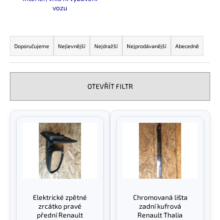
vozu
a
j
Ř
í
a
Doporučujeme
Nejlevnější
Nejdražší
Nejprodávanější
Abecedně
t
z
?
e
n
OTEVŘÍT FILTR
í
p
V
HLEDAT
r
ý
o
p
d
i
D
u
s
o
k
p
p
t
o
r
Elektrické zpětné
Chromovaná lišta
ů
r
o
zrcátko pravé
zadní kufrová
u
d
přední Renault
Renault Thalia