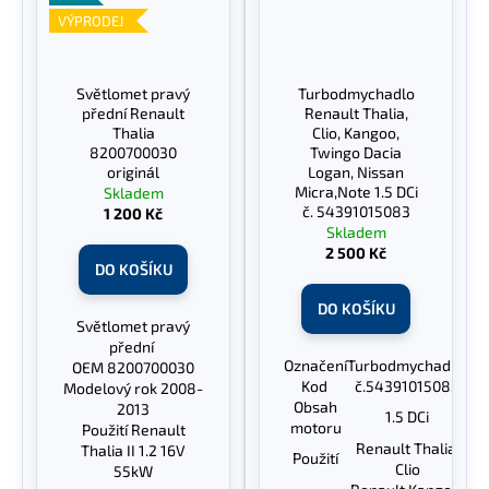
VÝPRODEJ
Světlomet pravý
Turbodmychadlo
přední Renault
Renault Thalia,
Thalia
Clio, Kangoo,
8200700030
Twingo Dacia
originál
Logan, Nissan
Micra,Note 1.5 DCi
Skladem
č. 54391015083
1 200 Kč
Skladem
2 500 Kč
DO KOŠÍKU
DO KOŠÍKU
Světlomet pravý
přední
Označení
Turbodmychadlo
OEM 8200700030
Kod
č.54391015083
Modelový rok 2008-
Obsah
2013
1.5 DCi
motoru
Použití Renault
Renault Thalia,
Thalia II 1.2 16V
Použití
Clio
55kW