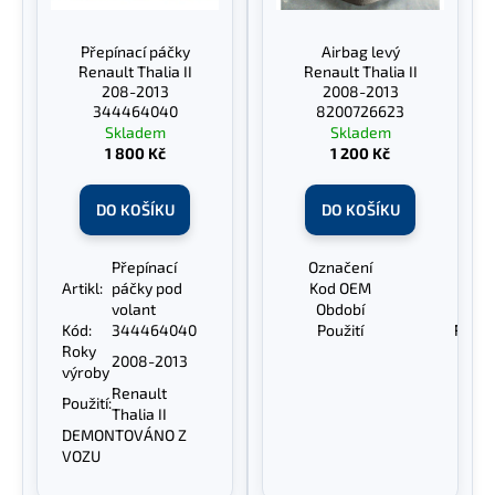
Přepínací páčky
Airbag levý
Renault Thalia II
Renault Thalia II
208-2013
2008-2013
344464040
8200726623
Skladem
Skladem
1 800 Kč
1 200 Kč
DO KOŠÍKU
DO KOŠÍKU
Přepínací
Označení
Air
Artikl:
páčky pod
Kod OEM
820
volant
Období
20
Kód:
344464040
Použití
Renaul
Roky
2008-2013
výroby
Renault
Použití:
Thalia II
DEMONTOVÁNO Z
VOZU