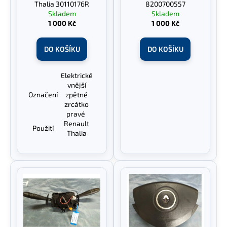
č
Thalia 30110176R
8200700557
u
u
Skladem
Skladem
k
1 000 Kč
1 000 Kč
j
t
e
m
ů
DO KOŠÍKU
DO KOŠÍKU
e
Elektrické
vnější
Označení
zpětné
zrcátko
pravé
Renault
Použití
Thalia