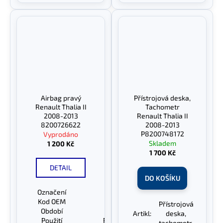
Airbag pravý
Přístrojová deska,
Renault Thalia II
Tachometr
2008-2013
Renault Thalia II
8200726622
2008-2013
P8200748172
Vyprodáno
Skladem
1 200 Kč
1 700 Kč
DETAIL
DO KOŠÍKU
Označení
Airbag pravý
Kod OEM
8200726622
Přístrojová
Období
2008-2013
Artikl:
deska,
Použití
Renault Thalia II
tachometr