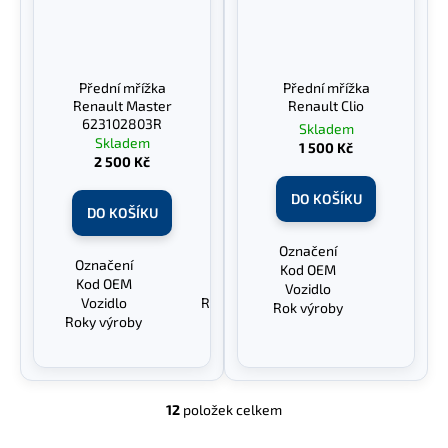
Přední mřížka
Přední mřížka
Renault Master
Renault Clio
623102803R
Skladem
Skladem
1 500 Kč
2 500 Kč
DO KOŠÍKU
DO KOŠÍKU
Označení
Před
Označení
Přední mřížka
Kod OEM
622
Kod OEM
623102803R
Vozidlo
Ren
Vozidlo
Renault Master III
Rok výroby
Roky výroby
2010 - 2017
12
položek celkem
O
v