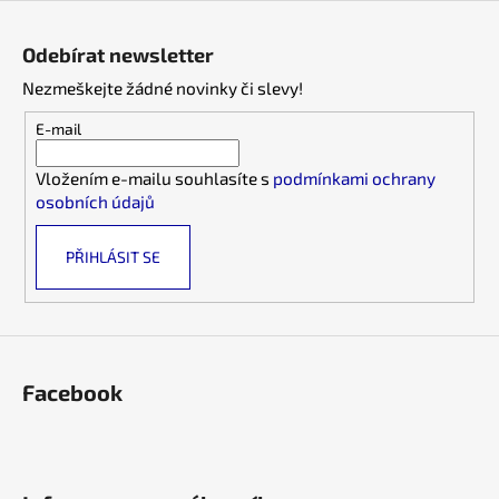
Z
l
á
á
Odebírat newsletter
d
p
a
Nezmeškejte žádné novinky či slevy!
a
c
t
E-mail
í
í
p
Vložením e-mailu souhlasíte s
podmínkami ochrany
r
osobních údajů
v
k
PŘIHLÁSIT SE
y
v
ý
p
i
s
Facebook
u