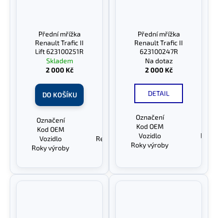
Přední mřížka
Přední mřížka
Renault Trafic II
Renault Trafic II
Lift 623100251R
623100247R
Skladem
Na dotaz
2 000 Kč
2 000 Kč
DETAIL
DO KOŠÍKU
Označení
Před
Označení
Přední mřížka
Kod OEM
623
Kod OEM
623100251R
Vozidlo
Renaul
Vozidlo
Renault Trafic II Lift
Roky výroby
20
Roky výroby
2006-2014