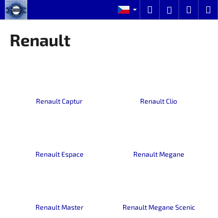
K
Přejít
Hledat
Nákup
M
Přihlášení
na
o
obsah
Zpět
Zpět
košík
š
Renault
í
C
k
o
p
o
Renault Captur
Renault Clio
t
ř
e
b
u
Renault Espace
Renault Megane
j
e
t
e
Renault Master
Renault Megane Scenic
n