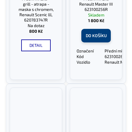
grill - atrapa -
Renault Master III
maska s chromem,
623100256R
Renault Scenic lll,
Skladem
620783747R
1 800 Kč
Na dotaz
800 Kč
DO KOŠÍKU
DETAIL
Označení
Přední mřížka
Kód
623100263R
Vozidlo
Renault Master