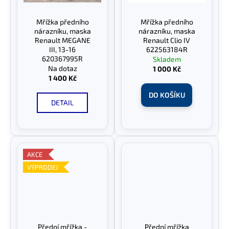
Mřížka předního
Mřížka předního
nárazníku, maska
nárazníku, maska
Renault MEGANE
Renault Clio IV
III, 13-16
622563184R
620367995R
Skladem
Na dotaz
1 000 Kč
1 400 Kč
DO KOŠÍKU
DETAIL
AKCE
VÝPRODEJ
Přední mřížka -
Přední mřížka