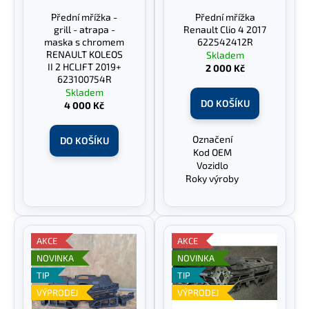
t
č
r
u
Přední mřížka -
Přední mřížka
ů
o
grill - atrapa -
Renault Clio 4 2017
j
d
maska s chromem
622542412R
e
RENAULT KOLEOS
Skladem
u
m
II 2 HCLIFT 2019+
2 000 Kč
e
k
623100754R
Skladem
t
DO KOŠÍKU
4 000 Kč
ů
Označení
Před
DO KOŠÍKU
Kod OEM
622
Vozidlo
Rena
Roky výroby
AKCE
AKCE
NOVINKA
NOVINKA
TIP
TIP
VÝPRODEJ
VÝPRODEJ