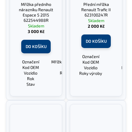
Mřížka předního
Přední mřížka
nárazníku Renault
Renault Trafic II
Espace 5 2015
623100247R
622544988R
Skladem
Skladem
2 000 Kč
3 000 Kč
DO KOŠÍKU
DO KOŠÍKU
Označení
Před
Označení
Mřížka předního nárazníku
Kod OEM
623
Kod OEM
622544988R
Vozidlo
Renaul
Vozidlo
Renault Espace 5
Roky výroby
20
Rok
2015-
Stav
Bez vad