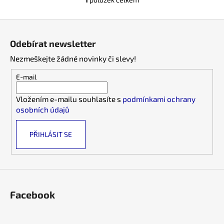
č
O
u
v
Z
j
l
e
á
á
Odebírat newsletter
m
d
p
e
a
Nezmeškejte žádné novinky či slevy!
a
c
t
E-mail
í
í
p
Vložením e-mailu souhlasíte s
podmínkami ochrany
r
osobních údajů
v
k
PŘIHLÁSIT SE
y
v
ý
p
i
s
Facebook
u