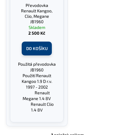
r
Převodovka
ů
a
o
Renault Kangoo,
j
d
Clio, Megane
JB1960
í
u
Skladem
t
k
2 500 Kč
?
t
ů
DO KOŠÍKU
Použitá převodovka
HLEDAT
JB1960
Použití Renault
Kangoo 1.9 D r.v.
1997 - 2002
Renault
D
Megane 1.4 8V
o
Renault Clio
p
1.4 8V
o
r
u
1
položek celkem