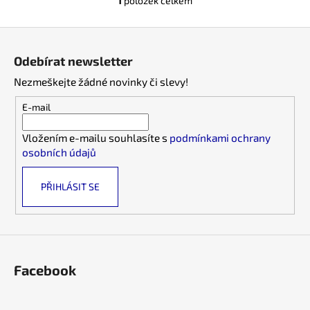
1
položek celkem
č
O
u
v
Z
j
l
e
á
á
Odebírat newsletter
m
d
p
e
a
Nezmeškejte žádné novinky či slevy!
a
c
t
E-mail
í
í
p
Vložením e-mailu souhlasíte s
podmínkami ochrany
r
osobních údajů
v
k
PŘIHLÁSIT SE
y
v
ý
p
i
s
Facebook
u