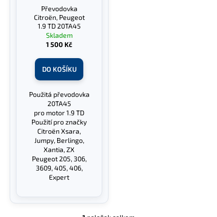
r
Převodovka
ů
a
o
Citroën, Peugeot
j
d
1.9 TD 20TA45
í
Skladem
u
1 500 Kč
t
k
?
t
DO KOŠÍKU
ů
Použitá převodovka
20TA45
HLEDAT
pro motor 1.9 TD
Použití pro značky
Citroën Xsara,
Jumpy, Berlingo,
Xantia, ZX
D
Peugeot 205, 306,
o
3609, 405, 406,
p
Expert
o
r
u