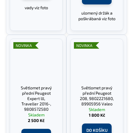
vady viz foto
ulomený držák a
poškrábaná viz foto
NOVINKA
NOVINKA
Světlomet pravý
Světlomet pravý
přední Peugeot
přední Peugeot
Expert lll,
208, 9802221680,
Traveller 2016-,
89905956 Valeo
9808572580
Skladem
Skladem
1 800 Kč
2 500 Kč
DO KOŠÍKU