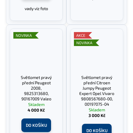
vady viz foto
NOVINKA
AKCE
NOVINKA
Světlomet pravý
Světlomet pravý
přední Peugeot
přední Citroen
2008,
Jumpy Peugeot
9825313680,
Expert Opel Vivaro
90167009 Valeo
9808567680-00,
00197075-04
Skladem
Skladem
4 000 Kč
3 000 Kč
DO KOŠÍKU
DO KOŠÍKU