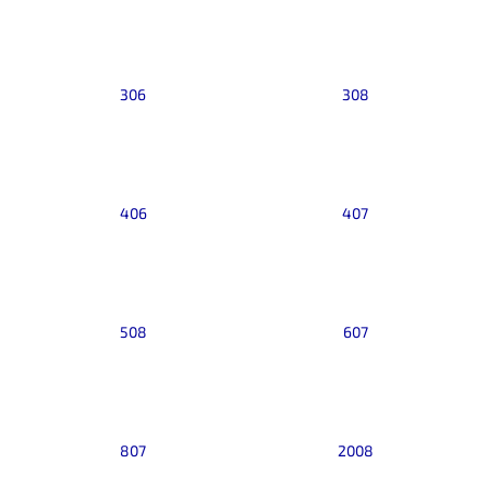
a
j
í
306
308
t
?
406
407
HLEDAT
508
607
D
o
p
o
r
807
2008
u