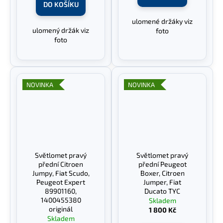
DO KOŠÍKU
ulomené držáky viz
ulomený držák viz
foto
foto
NOVINKA
NOVINKA
Světlomet pravý
Světlomet pravý
přední Citroen
přední Peugeot
Jumpy, Fiat Scudo,
Boxer, Citroen
Peugeot Expert
Jumper, Fiat
89901160,
Ducato TYC
1400455380
Skladem
originál
1 800 Kč
Skladem