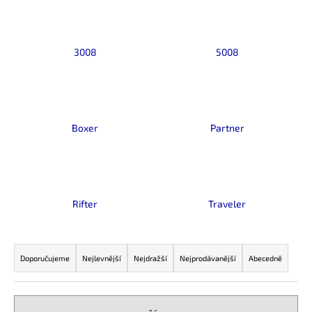
č
u
j
e
3008
5008
m
e
Boxer
Partner
Rifter
Traveler
Ř
a
Doporučujeme
Nejlevnější
Nejdražší
Nejprodávanější
Abecedně
z
e