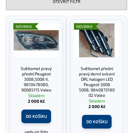
n
OTEVŘÍT FILTR
í
p
V
r
ý
NOVINKA
NOVINKA
o
p
d
i
u
s
k
p
t
r
Světlomet pravý
Světlomet přední
ů
o
přední Peugeot
pravý denní svícení
d
3008,5008 II,
DRL halogen LED
9810478080,
Peugeot 3008
u
90085115 Valeo
5008, 9840873180
k
02 Valeo
Skladem
Skladem
2 000 Kč
t
2 000 Kč
ů
DO KOŠÍKU
DO KOŠÍKU
vady viz foto