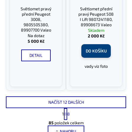
Světlomet pravý
Světlomet přední
přední Peugeot
pravý Peugeot 508
3008,
I Lift 9807241180,
9805505380,
89908673 Valeo
89907700 Valeo
Skladem
Na dotaz
2 000 Kč
5 000 Kč
DO KOŠÍKU
DETAIL
vady viz foto
NAČÍST 12 DALŠÍCH
S
1
8
t
O
r
85
položek celkem
v
á
NAHORU