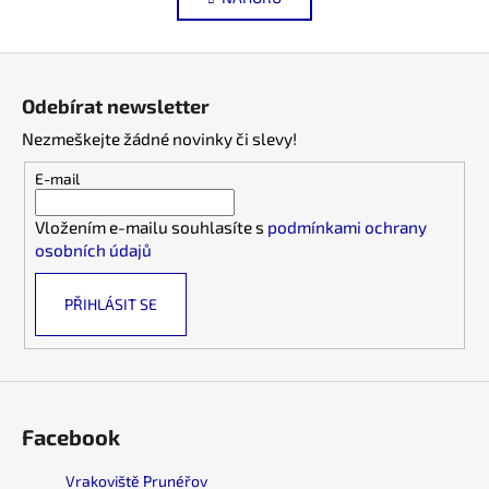
l
n
k
á
o
d
Z
v
a
á
á
c
Odebírat newsletter
n
p
í
í
Nezmeškejte žádné novinky či slevy!
p
a
r
t
E-mail
v
í
k
Vložením e-mailu souhlasíte s
podmínkami ochrany
y
osobních údajů
v
ý
PŘIHLÁSIT SE
p
i
s
u
Facebook
Vrakoviště Prunéřov