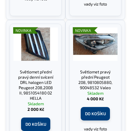
vady viz foto
NOVINKA
NOVINKA
Světlomet přední
Světlomet pravý
pravý denní svícení
přední Peugeot
DRL halogen LED
208, 9810805880,
Peugeot 208,2008
90048532 Valeo
II, 9851054180 02
Skladem
HELLA
4 000 Kč
Skladem
2 000 Kč
DO KOŠÍKU
DO KOŠÍKU
vady viz foto