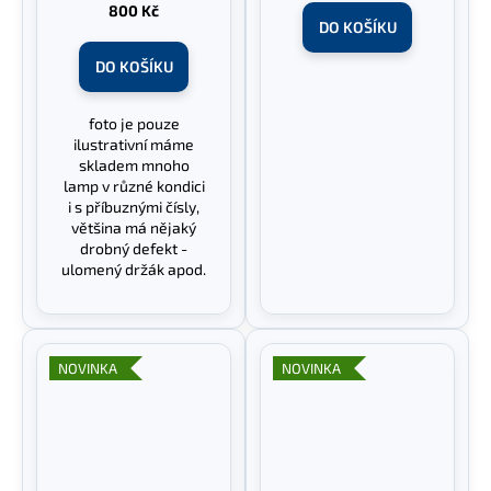
800 Kč
DO KOŠÍKU
DO KOŠÍKU
foto je pouze
ilustrativní máme
skladem mnoho
lamp v různé kondici
i s příbuznými čísly,
většina má nějaký
drobný defekt -
ulomený držák apod.
NOVINKA
NOVINKA