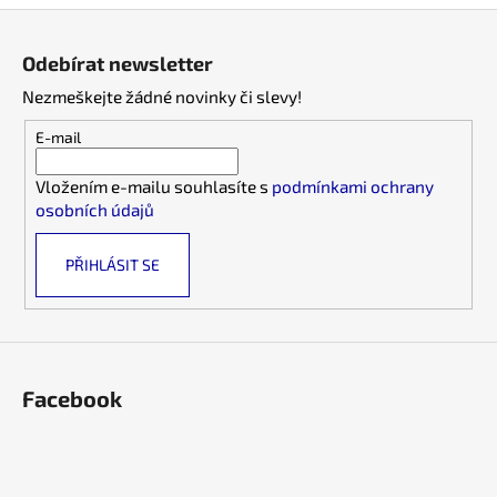
v
č
Z
l
u
á
á
j
Odebírat newsletter
d
p
e
a
Nezmeškejte žádné novinky či slevy!
m
a
c
e
t
E-mail
í
í
p
Vložením e-mailu souhlasíte s
podmínkami ochrany
r
osobních údajů
v
k
PŘIHLÁSIT SE
y
v
ý
p
i
s
Facebook
u