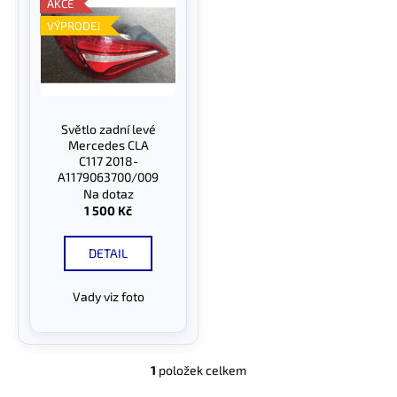
ý
AKCE
o
a
p
VÝPRODEJ
d
j
i
u
í
s
k
t
p
t
?
r
Světlo zadní levé
ů
o
Mercedes CLA
d
C117 2018-
A1179063700/009
u
Na dotaz
HLEDAT
k
1 500 Kč
t
ů
DETAIL
D
Vady viz foto
o
p
o
r
1
položek celkem
O
u