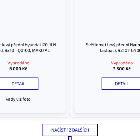
levý přední Hyundai i20 III N
Světlomet levý přední Hyund
ed, 92101-Q0100, MAKO AL
fastback 92101-G40
Vyprodáno
Vyprodáno
6 000 Kč
3 500 Kč
DETAIL
DETAIL
vady viz foto
NAČÍST 12 DALŠÍCH
S