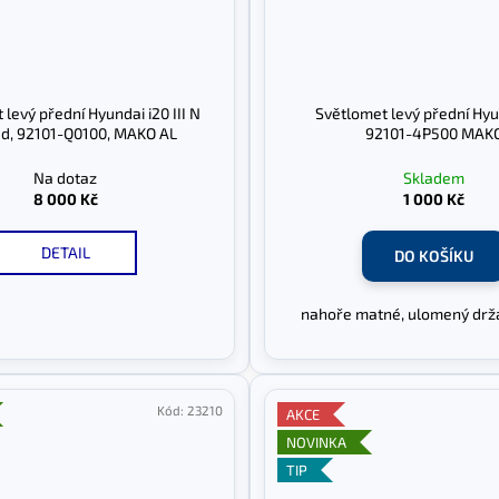
levý přední Hyundai i20 III N
Světlomet levý přední Hyu
ed, 92101-Q0100, MAKO AL
92101-4P500 MAK
Na dotaz
Skladem
8 000 Kč
1 000 Kč
DETAIL
DO KOŠÍKU
nahoře matné, ulomený držá
Kód:
23210
AKCE
NOVINKA
TIP