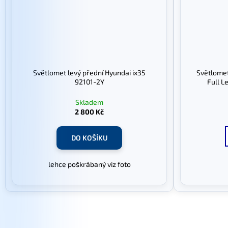
Světlomet levý přední Hyundai ix35
Světlomet 
92101-2Y
Full L
Skladem
2 800 Kč
DO KOŠÍKU
lehce poškrábaný viz foto