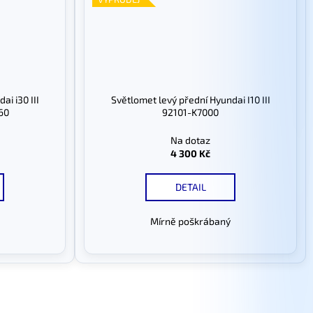
ai i30 III
Světlomet levý přední Hyundai I10 III
60
92101-K7000
Na dotaz
4 300 Kč
DETAIL
Mírně poškrábaný