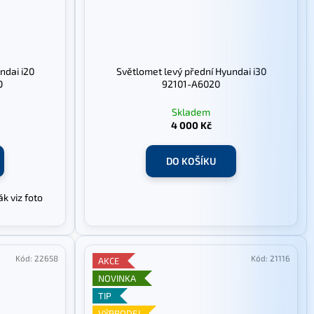
ndai i20
Světlomet levý přední Hyundai i30
O
92101-A6020
Skladem
4 000 Kč
DO KOŠÍKU
k viz foto
Kód:
22658
Kód:
21116
AKCE
NOVINKA
TIP
VÝPRODEJ