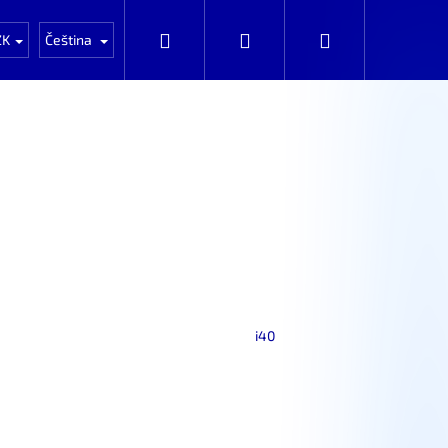
Auta k rozprodání po dílech
Automobily k prod
Hledat
Přihlášení
Nákupní
ZK
Čeština
košík
i40