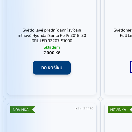
Světlo levé přední denní svícení
Světlomet 
mlhové Hyundai Santa Fe IV 2018-20
Full L
DRL LED 92207-S1000
Skladem
7 000 Kč
DO KOŠÍKU
Kód:
24430
NOVINKA
NOVINKA