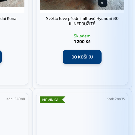
ndai Kona
Světlo levé přední mlhové Hyundai i30
lll NEPOUŽITÉ
Skladem
1 200 Kč
DO KOŠÍKU
Kód:
24948
Kód:
24435
NOVINKA