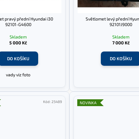
t pravý přední Hyundai i30
Světlomet levý přední Hyu
92101-G4600
92101J9000
Skladem
Skladem
5 000 Kč
7 000 Kč
DO KOŠÍKU
DO KOŠÍKU
vady viz foto
Kód:
25489
NOVINKA