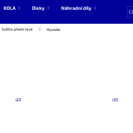
KOLA
Disky
Náhradní díly
NOVÉ zboží
C
Světlo přední levé
Hyundai
Co potřebujete najít?
HLEDAT
Doporučujeme
i20
i30