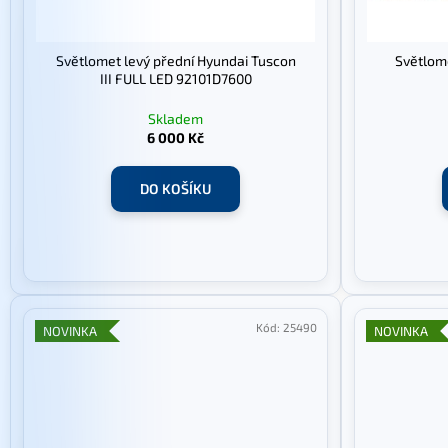
o
d
u
Světlomet levý přední Hyundai Tuscon
Světlome
k
III FULL LED 92101D7600
t
Skladem
ů
6 000 Kč
DO KOŠÍKU
Kód:
25490
NOVINKA
NOVINKA