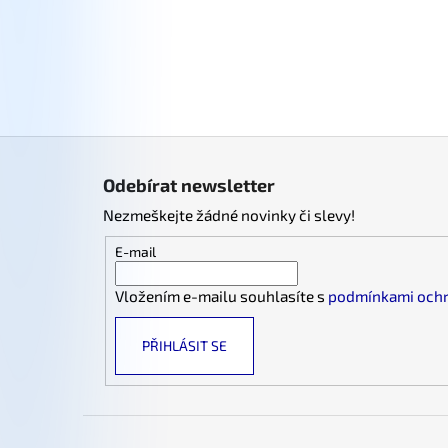
Z
á
Odebírat newsletter
p
Nezmeškejte žádné novinky či slevy!
a
t
E-mail
í
Vložením e-mailu souhlasíte s
podmínkami ochr
PŘIHLÁSIT SE