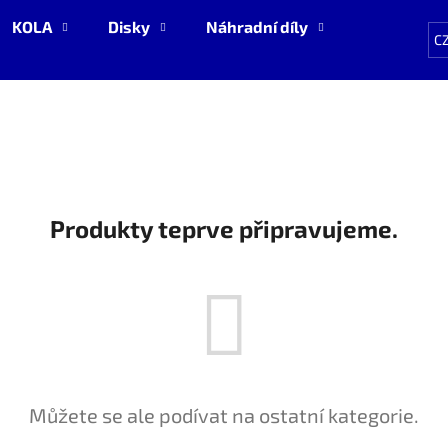
KOLA
Disky
Náhradní díly
NOVÉ zboží
C
Co potřebujete najít?
HLEDAT
Produkty teprve připravujeme.
Doporučujeme
Můžete se ale podívat na ostatní kategorie.