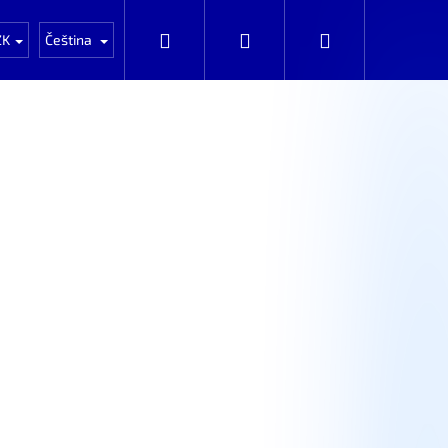
Auta k rozprodání po dílech
Automobily k prod
Hledat
Přihlášení
Nákupní
ZK
Čeština
košík