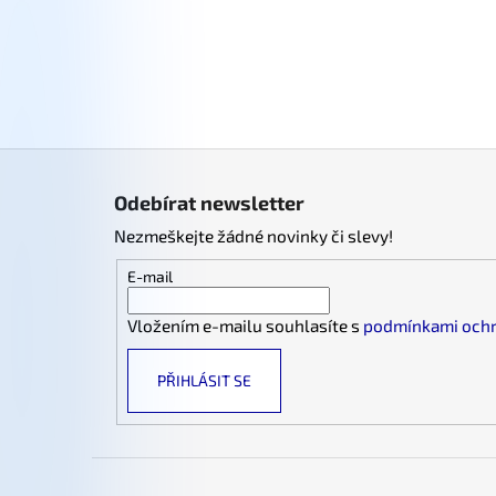
Z
á
Odebírat newsletter
p
Nezmeškejte žádné novinky či slevy!
a
t
E-mail
í
Vložením e-mailu souhlasíte s
podmínkami ochr
PŘIHLÁSIT SE